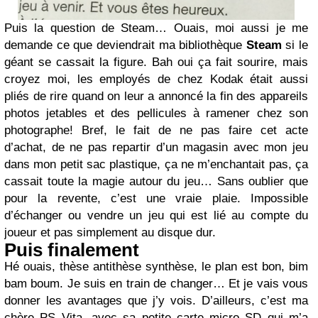
Puis la question de Steam… Ouais, moi aussi je me
demande ce que deviendrait ma bibliothèque
Steam
si le
géant se cassait la figure. Bah oui ça fait sourire, mais
croyez moi, les employés de chez Kodak était aussi
pliés de rire quand on leur a annoncé la fin des appareils
photos jetables et des pellicules à ramener chez son
photographe! Bref, le fait de ne pas faire cet acte
d’achat, de ne pas repartir d’un magasin avec mon jeu
dans mon petit sac plastique, ça ne m’enchantait pas, ça
cassait toute la magie autour du jeu… Sans oublier que
pour la revente, c’est une vraie plaie. Impossible
d’échanger ou vendre un jeu qui est lié au compte du
joueur et pas simplement au disque dur.
Puis finalement
Hé ouais, thèse antithèse synthèse, le plan est bon, bim
bam boum. Je suis en train de changer… Et je vais vous
donner les avantages que j’y vois. D’ailleurs, c’est ma
chère PS Vita, avec sa petite carte micro SD qui m’a