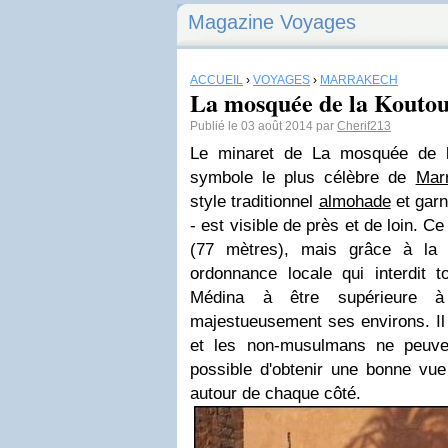
Magazine Voyages
ACCUEIL
›
VOYAGES
›
MARRAKECH
La mosquée de la Kouto
Publié le 03 août 2014 par
Cherif213
Le minaret de La mosquée de l
symbole le plus célèbre de
Mar
style traditionnel
almohade
et garn
- est visible de près et de loin. C
(77 mètres), mais grâce à la 
ordonnance locale qui interdit t
Médina à être supérieure à
majestueusement ses environs. Il 
et les non-musulmans ne peuven
possible d'obtenir une bonne vue
autour de chaque côté.