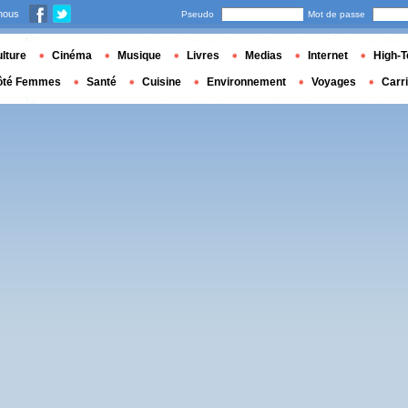
nous
Pseudo
Mot de passe
lture
Cinéma
Musique
Livres
Medias
Internet
High-T
ôté Femmes
Santé
Cuisine
Environnement
Voyages
Carr