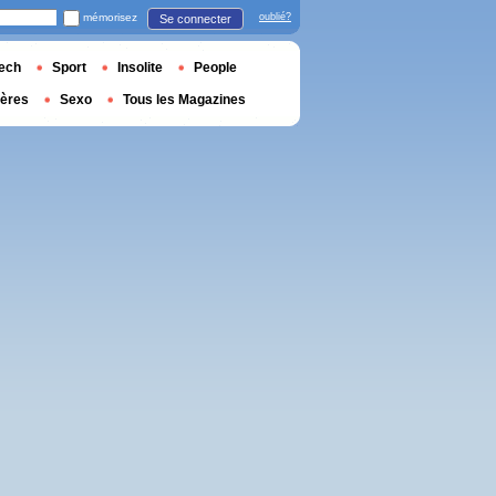
mémorisez
oublié?
Se connecter
ech
Sport
Insolite
People
ières
Sexo
Tous les Magazines