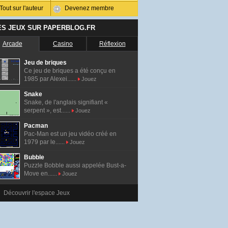
Tout sur l'auteur
Devenez membre
ES JEUX SUR PAPERBLOG.FR
Arcade
Casino
Réflexion
Jeu de briques
Ce jeu de briques a été conçu en
1985 par Alexei......
Jouez
Snake
Snake, de l'anglais signifiant «
serpent », est......
Jouez
Pacman
Pac-Man est un jeu vidéo créé en
1979 par le......
Jouez
Bubble
Puzzle Bobble aussi appelée Bust-a-
Move en......
Jouez
Découvrir l'espace Jeux