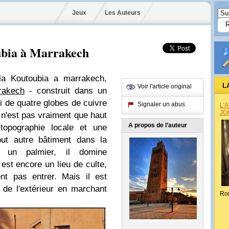
Jeux
Les Auteurs
ubia à Marrakech
a Koutoubia a marrakech,
L
Voir l'article original
rakech
- construit dans un
i de quatre globes de cuivre
Signaler un abus
L’
JO
e n'est pas vraiment que haut
A propos de l’auteur
topographie locale et une
out autre bâtiment dans la
 un palmier, il domine
est encore un lieu de culte,
t pas entrer. Mais il est
 de l'extérieur en marchant
Ro