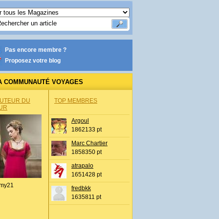
Pas encore membre ?
Proposez votre blog
A COMMUNAUTÉ VOYAGES
AUTEUR DU
TOP MEMBRES
UR
Argoul
1862133 pt
Marc Chartier
1858350 pt
atrapalo
1651428 pt
my21
fredbkk
1635811 pt