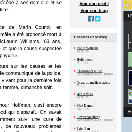
écédé à son domicile et se
Voir son profil
lice.
Voir son blog
L
ce de Marin County, en
t mâle a été prononcé mort à
Dossiers Paperblog
cLaurin Williams, 63 ans,
Robin Williams
e» et que la cause suspectée
Acteurs
sphyxie».
Hollywood
Monde
ours sur les causes et les
Christopher Nolan
le communiqué de la police,
Scénariste-Réalisateur
vivant pour la dernière fois
Oscar du meilleur acteur
Films
sa femme, dimanche soir.
Ben Affleck
Acteurs
mour Hoffman, c'est encore
Matt Damon
Acteurs
od qui disparaît. On savait
Steven Spielberg
mment suivi une cure de
Scénariste-Réalisateur
-il, de nouveaux problèmes
Peter Pan
film-animation