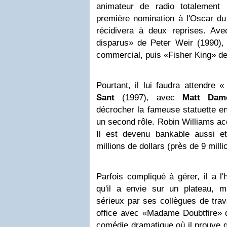
animateur de radio totalement 
première nomination à l'Oscar du 
récidivera à deux reprises. Av
disparus» de Peter Weir (1990), 
commercial, puis «Fisher King» de 
Pourtant, il lui faudra attendre 
Sant
(1997), avec
Matt Dam
décrocher la fameuse statuette en
un second rôle. Robin Williams acqu
Il est devenu bankable aussi e
millions de dollars (près de 9 milli
Parfois compliqué à gérer, il a l
qu'il a envie sur un plateau, 
sérieux par ses collègues de trava
office avec «Madame Doubtfire»
comédie dramatique où il prouve qu