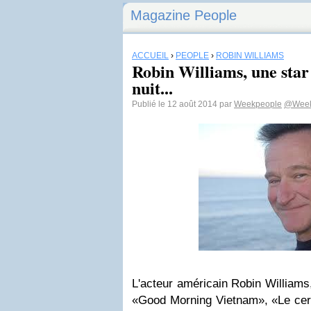
Magazine People
ACCUEIL
›
PEOPLE
›
ROBIN WILLIAMS
Robin Williams, une star s
nuit...
Publié le 12 août 2014 par
Weekpeople
@Week
L'acteur américain Robin Williams
«Good Morning Vietnam», «Le cerc