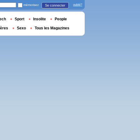
mémorisez
oublié?
Se connecter
ech
Sport
Insolite
People
ières
Sexo
Tous les Magazines