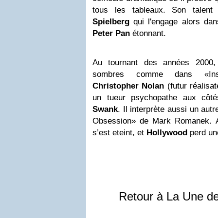
tous les tableaux. Son talen
Spielberg
qui l'engage alors dan
Peter Pan
étonnant.
Au tournant des années 2000, 
sombres comme dans «Inso
Christopher Nolan
(futur réalisa
un tueur psychopathe aux côt
Swank
. Il interprète aussi un au
Obsession» de Mark Romanek. Au
s’est eteint, et
Hollywood
perd un
Retour à La Une d