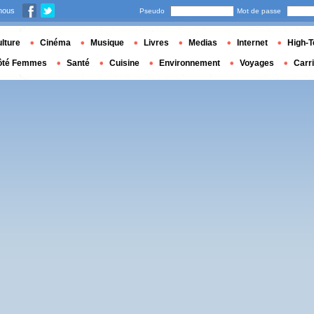
nous
Pseudo
Mot de passe
lture
Cinéma
Musique
Livres
Medias
Internet
High-T
ôté Femmes
Santé
Cuisine
Environnement
Voyages
Carr