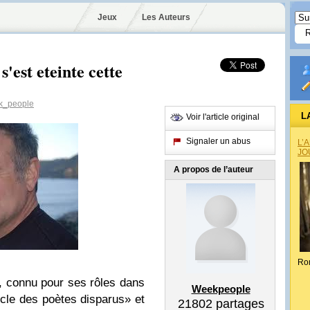
Jeux
Les Auteurs
'est eteinte cette
_people
L
Voir l'article original
Signaler un abus
L’
JO
A propos de l’auteur
Ro
, connu pour ses rôles dans
Weekpeople
le des poètes disparus» et
21802
partages