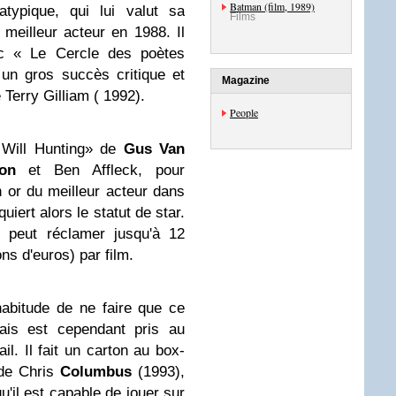
Batman (film, 1989)
atypique, qui lui valut sa
Films
meilleur acteur en 1988. Il
ec « Le Cercle des poètes
un gros succès critique et
Magazine
Terry Gilliam ( 1992).
People
« Will Hunting» de
Gus Van
on
et Ben Affleck, pour
 or du meilleur acteur dans
iert alors le statut de star.
t peut réclamer jusqu'à 12
ons d'euros) par film.
'habitude de ne faire que ce
mais est cependant pris au
il. Il fait un carton au box-
 de Chris
Columbus
(1993),
'il est capable de jouer sur