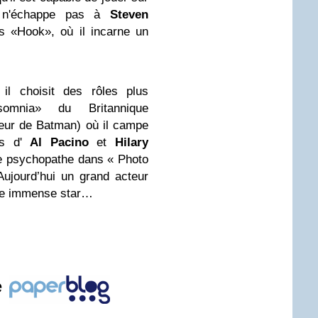
t n'échappe pas à
Steven
s «Hook», où il incarne un
il choisit des rôles plus
mnia» du Britannique
teur de Batman) où il campe
és d'
Al Pacino
et
Hilary
tre psychopathe dans « Photo
jourd’hui un grand acteur
e immense star…
e