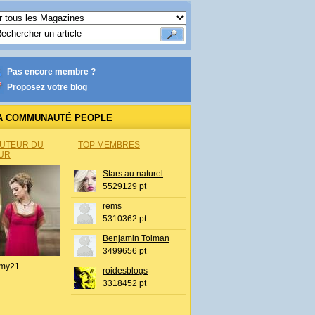
Pas encore membre ?
Proposez votre blog
A COMMUNAUTÉ PEOPLE
AUTEUR DU
TOP MEMBRES
UR
Stars au naturel
5529129 pt
rems
5310362 pt
Benjamin Tolman
3499656 pt
my21
roidesblogs
3318452 pt