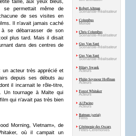
ite taille, aux yeux bleus,
Robert Altman
 et se permettait même de
Scénariste-Réalisateur
 chacune de ses visites en
Columbus
lms. Il n'avait jamais caché
Monde
l à se débarrasser de son
Chris Columbus
Scénariste-Réalisateur
cool plus tard. Mais il disait
Gus Van Sant
ournant dans des centres de
Scénariste-Réalisateur
Gus Van Sant
Scénariste-Réalisateur
Hilary Swank
 un acteur très apprécié et
Acteurs
pairs depuis ses débuts au
Philip Seymour Hoffman
Acteurs
 il incarnait le rôle-titre,
Forest Whitaker
. Un tournage à Malte qui
Acteurs
film qui n'avait pas très bien
Al Pacino
Acteurs
Batman (serial)
Films
Good Morning, Vietnam», de
Cérémonie des Oscars
Fêtes-Cérémonies
hitaker, où il campait un