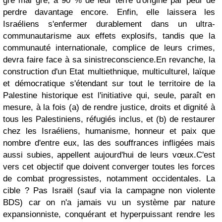
gré mal gré, à 90 % de leur terre d'origine par peur de
perdre davantage encore. Enfin, elle laissera les
Israéliens s'enfermer durablement dans un ultra-
communautarisme aux effets explosifs, tandis que la
communauté internationale, complice de leurs crimes,
devra faire face à sa sinistreconscience.
En revanche, la
construction d'un Etat multiethnique, multiculturel, laïque
et démocratique s'étendant sur tout le territoire de la
Palestine historique est l'initiative qui, seule, paraît en
mesure, à la fois (a) de rendre justice, droits et dignité à
tous les Palestiniens, réfugiés inclus, et (b) de restaurer
chez les Israéliens, humanisme, honneur et paix que
nombre d'entre eux, las des souffrances infligées mais
aussi subies, appellent aujourd'hui de leurs vœux.
C'est
vers cet objectif que doivent converger toutes les forces
de combat progressistes, notamment occidentales. La
cible ? Pas Israël (sauf via la campagne non violente
BDS) car on n'a jamais vu un système par nature
expansionniste, conquérant et hyperpuissant rendre les