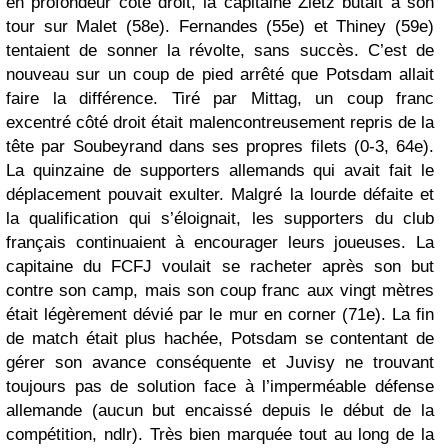
en profondeur côté droit, la capitaine Zietz butait à son
tour sur Malet (58e). Fernandes (55e) et Thiney (59e)
tentaient de sonner la révolte, sans succès. C’est de
nouveau sur un coup de pied arrêté que Potsdam allait
faire la différence. Tiré par Mittag, un coup franc
excentré côté droit était malencontreusement repris de la
tête par Soubeyrand dans ses propres filets (0-3, 64e).
La quinzaine de supporters allemands qui avait fait le
déplacement pouvait exulter. Malgré la lourde défaite et
la qualification qui s’éloignait, les supporters du club
français continuaient à encourager leurs joueuses. La
capitaine du FCFJ voulait se racheter après son but
contre son camp, mais son coup franc aux vingt mètres
était légèrement dévié par le mur en corner (71e). La fin
de match était plus hachée, Potsdam se contentant de
gérer son avance conséquente et Juvisy ne trouvant
toujours pas de solution face à l’imperméable défense
allemande (aucun but encaissé depuis le début de la
compétition, ndlr). Très bien marquée tout au long de la