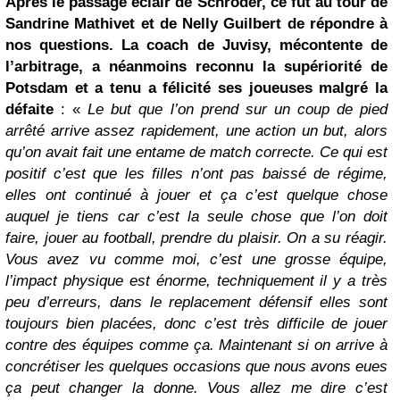
Après le passage éclair de Schröder, ce fut au tour de
Sandrine Mathivet et de Nelly Guilbert de répondre à
nos questions. La coach de Juvisy, mécontente de
l’arbitrage, a néanmoins reconnu la supériorité de
Potsdam et a tenu a félicité ses joueuses malgré la
défaite
: «
Le but que l’on prend sur un coup de pied
arrêté arrive assez rapidement, une action un but, alors
qu’on avait fait une entame de match correcte. Ce qui est
positif c’est que les filles n’ont pas baissé de régime,
elles ont continué à jouer et ça c’est quelque chose
auquel je tiens car c’est la seule chose que l’on doit
faire, jouer au football, prendre du plaisir. On a su réagir.
Vous avez vu comme moi, c’est une grosse équipe,
l’impact physique est énorme, techniquement il y a très
peu d’erreurs, dans le replacement défensif elles sont
toujours bien placées, donc c’est très difficile de jouer
contre des équipes comme ça. Maintenant si on arrive à
concrétiser les quelques occasions que nous avons eues
ça peut changer la donne. Vous allez me dire c’est