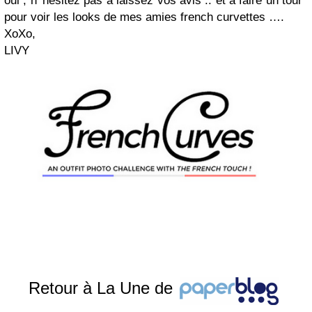
oui , n' hésitez pas à laissez vos avis .. et à faire un tour
pour voir les looks de mes amies french curvettes ….
XoXo,
LIVY
Retour à La Une de