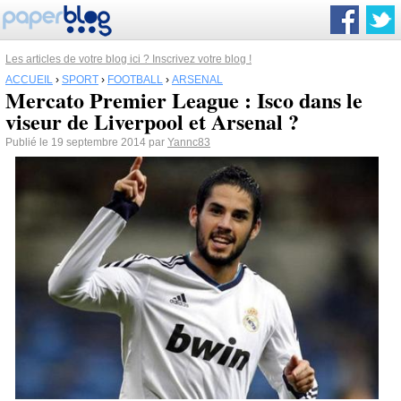
Les articles de votre blog ici ? Inscrivez votre blog !
ACCUEIL
›
SPORT
›
FOOTBALL
›
ARSENAL
Mercato Premier League : Isco dans le
viseur de Liverpool et Arsenal ?
Publié le 19 septembre 2014 par
Yannc83