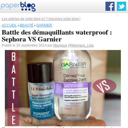
Les articles de votre blog ici ? Inscrivez votre blog !
ACCUEIL
›
BEAUTÉ
›
GARNIER
Battle des démaquillants waterproof :
Sephora VS Garnier
Publié le 25 septembre 2014 par
Margaux
@Margaux_Lilia