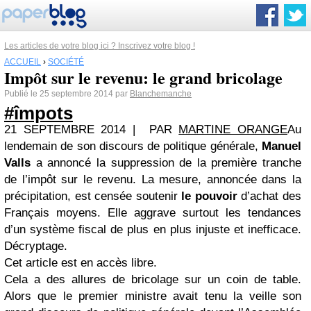
Les articles de votre blog ici ? Inscrivez votre blog !
ACCUEIL
›
SOCIÉTÉ
Impôt sur le revenu: le grand bricolage
Publié le 25 septembre 2014 par
Blanchemanche
#împots
21 SEPTEMBRE 2014
| PAR
MARTINE ORANGE
Au
lendemain de son discours de politique générale,
Manuel
Valls
a annoncé la suppression de la première tranche
de l’impôt sur le revenu. La mesure, annoncée dans la
précipitation, est censée soutenir
le pouvoir
d’achat des
Français moyens. Elle aggrave surtout les tendances
d’un système fiscal de plus en plus injuste et inefficace.
Décryptage.
Cet article est en accès libre.
Cela a des allures de bricolage sur un coin de table.
Alors que le premier ministre avait tenu la veille son