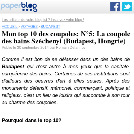
Les articles de votre blog ici ? Inscrivez votre blog !
ACCUEIL
›
VOYAGES
›
BUDAPEST
Mon top 10 des coupoles: N°5: La coupole
des bains Széchenyi (Budapest, Hongrie)
Publié le 30 septembre 2014 par Romain Delannoy
Comme il est bon de se délasser dans un des bains de
Budapest
qui n'est autre à mes yeux que la capitale
européenne des bains. Certaines de ces institutions sont
d'ailleurs des oeuvres d'art à elles seules. Après des
monuments défensif, mémoriel, commerçant, politique et
religieux, c'est un lieu de loisirs qui succombe à son tour
au charme des coupoles.
Pourquoi dans le top 10?