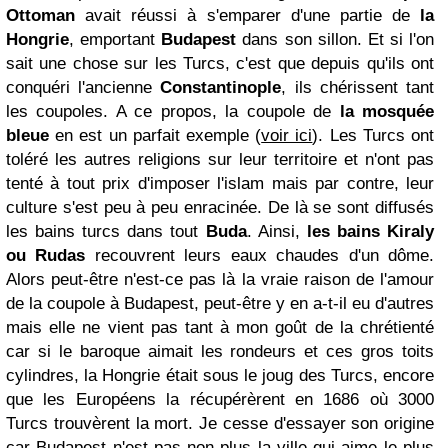
Ottoman
avait réussi à s'emparer d'une partie de
la
Hongrie
, emportant
Budapest
dans son sillon. Et si l'on
sait une chose sur les Turcs, c'est que depuis qu'ils ont
conquéri l'ancienne
Constantinople
, ils chérissent tant
les coupoles. A ce propos, la coupole de
la mosquée
bleue
en est un parfait exemple (
voir ici
). Les Turcs ont
toléré les autres religions sur leur territoire et n'ont pas
tenté à tout prix d'imposer l'islam mais par contre, leur
culture s'est peu à peu enracinée. De là se sont diffusés
les bains turcs dans tout
Buda
. Ainsi,
les bains Kiraly
ou Rudas
recouvrent leurs eaux chaudes d'un dôme.
Alors peut-être n'est-ce pas là la vraie raison de l'amour
de la coupole à Budapest, peut-être y en a-t-il eu d'autres
mais elle ne vient pas tant à mon goût de la chrétienté
car si le baroque aimait les rondeurs et ces gros toits
cylindres, la Hongrie était sous le joug des Turcs, encore
que les Européens la récupérèrent en 1686 où 3000
Turcs trouvèrent la mort. Je cesse d'essayer son origine
car Budapest n'est pas non plus la ville qui aime le plus