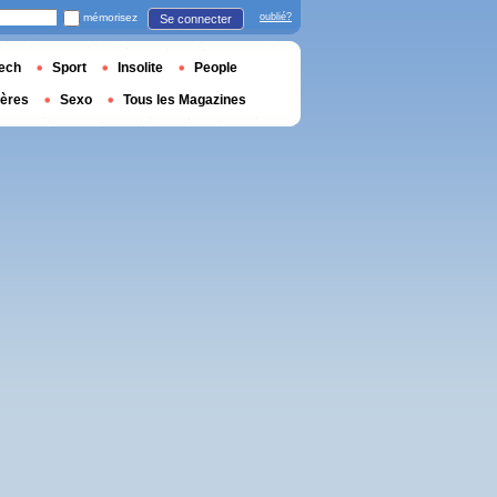
mémorisez
oublié?
Se connecter
ech
Sport
Insolite
People
ières
Sexo
Tous les Magazines