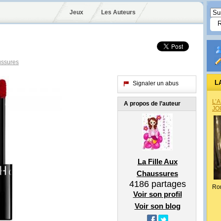
Jeux
Les Auteurs
ussures
L
Signaler un abus
L’
A propos de l’auteur
JO
La Fille Aux
Chaussures
4186
partages
Ro
Voir son profil
Voir son blog