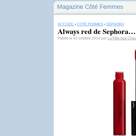
Magazine Côté Femmes
ACCUEIL
›
CÔTÉ FEMMES
›
SEPHORA
Always red de Sephora…
Publié le 02 octobre 2014 par
La Fille Aux Cha