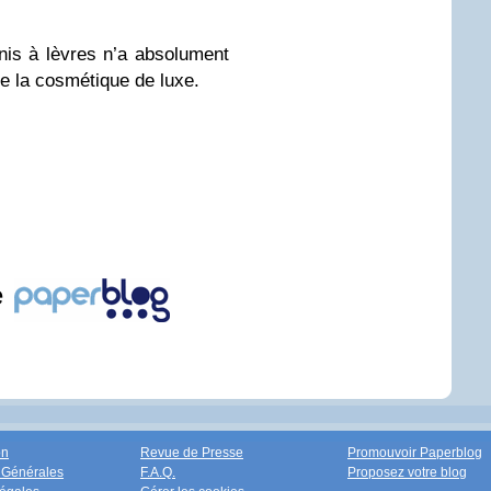
is à lèvres n’a absolument
de la cosmétique de luxe.
e
on
Revue de Presse
Promouvoir Paperblog
 Générales
F.A.Q.
Proposez votre blog