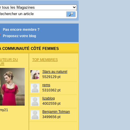
Pas encore membre ?
Proposez votre blog
A COMMUNAUTÉ CÔTÉ FEMMES
AUTEUR DU
TOP MEMBRES
UR
Stars au naturel
5529129 pt
rems
5310362 pt
lizablog
4002559 pt
my21
Benjamin Tolman
3499656 pt