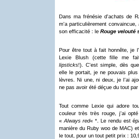
Dans ma frénésie d’achats de R
m’a particulièrement convaincue, à
son efficacité : le
Rouge velouté s
Pour être tout à fait honnête, je 
Lexie Blush (cette fille me fa
lipsticks
!). C’est simple, dès qu
elle le portait, je ne pouvais pl
lèvres. Ni une, ni deux, je l’ai a
ne pas avoir été déçue du tout par 
Tout comme Lexie qui adore t
couleur très très rouge, j’ai o
«
Always red
« *. Le rendu est ép
manière du Ruby woo de MAC) et l
le tout, pour un tout petit prix :
10
,