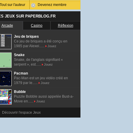
Tout sur l'auteur
Devenez membre
ES JEUX SUR PAPERBLOG.FR
Arcade
Casino
Réflexion
Jeu de briques
Ce jeu de briques a été conçu en
1985 par Alexei......
Jouez
Snake
Snake, de l'anglais signifiant «
serpent », est......
Jouez
Pacman
Pac-Man est un jeu vidéo créé en
1979 par le......
Jouez
Bubble
Puzzle Bobble aussi appelée Bust-a-
Move en......
Jouez
Découvrir l'espace Jeux