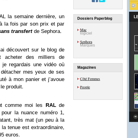
AL la semaine dernière, un
L
Dossiers Paperblog
 la fois par son prix et par
Mac
ans transfert
de
Sephora
.
logiciel
Sephora
Marques
l’ai découvert sur le blog de
it acheter des milliers de
e je regardais une vidéo où
Magazines
us détacher mes yeux de ses
Côté Femmes
jouté à mon panier et j’avoue
le produit.
People
out comme moi les
RAL
de
pté pour la nuance numéro
1
,
atant, très mat (un peu à la
a tenue est extraordinaire,
95
euros.