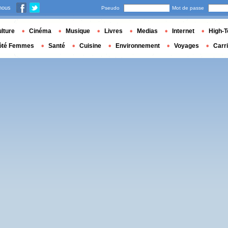
nous
Pseudo
Mot de passe
lture
Cinéma
Musique
Livres
Medias
Internet
High-T
ôté Femmes
Santé
Cuisine
Environnement
Voyages
Carr