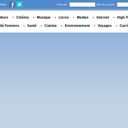
nous
Pseudo
Mot de passe
lture
Cinéma
Musique
Livres
Medias
Internet
High-T
ôté Femmes
Santé
Cuisine
Environnement
Voyages
Carr