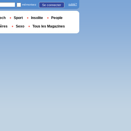
mémorisez
oublié?
Se connecter
ech
Sport
Insolite
People
ières
Sexo
Tous les Magazines