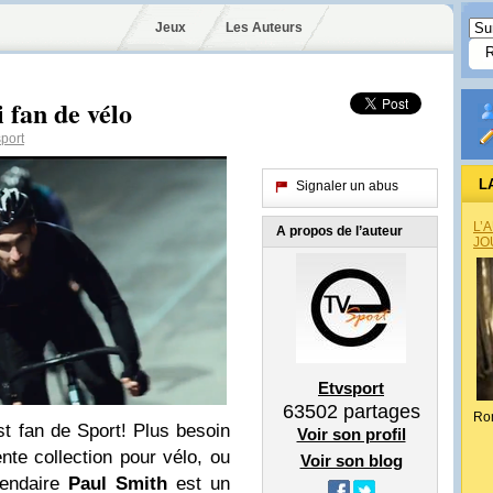
Jeux
Les Auteurs
 fan de vélo
port
L
Signaler un abus
L’
A propos de l’auteur
JO
Etvsport
63502
partages
Ro
st fan de Sport! Plus besoin
Voir son profil
nte collection pour vélo, ou
Voir son blog
gendaire
Paul Smith
est un