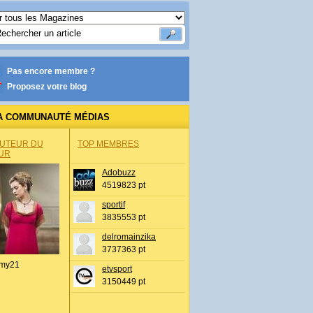
Pas encore membre ?
Proposez votre blog
A COMMUNAUTÉ MÉDIAS
AUTEUR DU
TOP MEMBRES
UR
Adobuzz
4519823 pt
sportif
3835553 pt
delromainzika
3737363 pt
my21
etvsport
3150449 pt