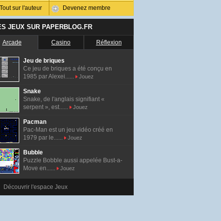
Tout sur l'auteur
Devenez membre
ES JEUX SUR PAPERBLOG.FR
Arcade
Casino
Réflexion
Jeu de briques
Ce jeu de briques a été conçu en
1985 par Alexei......
Jouez
Snake
Snake, de l'anglais signifiant «
serpent », est......
Jouez
Pacman
Pac-Man est un jeu vidéo créé en
1979 par le......
Jouez
Bubble
Puzzle Bobble aussi appelée Bust-a-
Move en......
Jouez
Découvrir l'espace Jeux