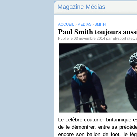
Magazine Médias
ACCUEIL
›
MÉDIAS
›
SMITH
Paul Smith toujours aussi
Publié le 03 novembre 2014 par
Etvsport
@etvs
Le célèbre couturier britannique e
de le démontrer, entre sa précéde
encore son ballon de foot, le lé