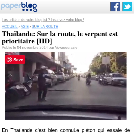
Les articles de votre blog ici ? Inscrivez votre blog !
ACCUEIL
›
ASIE
›
SUR LA ROUTE
Thaïlande: Sur la route, le serpent est
prioritaire [HD]
Publié le 04 novembre 2014 par
Voyageurasie
Save
En Thaïlande c'est bien connuLe piéton qui essaie de