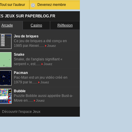
Tout sur l'auteur
Devenez membre
ES JEUX SUR PAPERBLOG.FR
Arcade
Casino
Réflexion
Jeu de briques
Ce jeu de briques a été conçu en
1985 par Alexei......
Jouez
Snake
Snake, de l'anglais signifiant «
serpent », est......
Jouez
Pacman
Pac-Man est un jeu vidéo créé en
1979 par le......
Jouez
Bubble
Puzzle Bobble aussi appelée Bust-a-
Move en......
Jouez
Découvrir l'espace Jeux