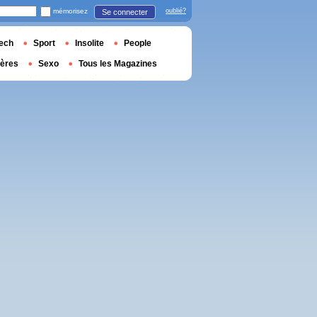
mémorisez
oublié?
Se connecter
ech
Sport
Insolite
People
ières
Sexo
Tous les Magazines