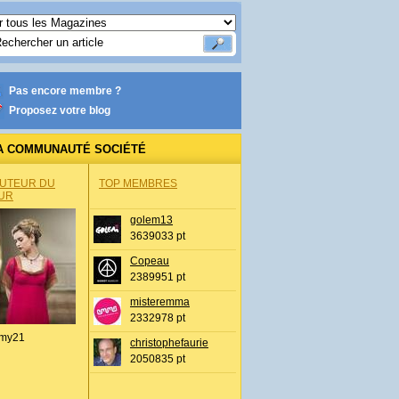
Pas encore membre ?
Proposez votre blog
A COMMUNAUTÉ SOCIÉTÉ
AUTEUR DU
TOP MEMBRES
UR
golem13
3639033 pt
Copeau
2389951 pt
misteremma
2332978 pt
my21
christophefaurie
2050835 pt