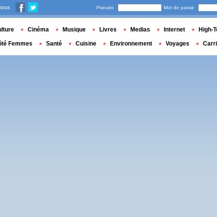
nous
Pseudo
Mot de passe
lture
Cinéma
Musique
Livres
Medias
Internet
High-T
ôté Femmes
Santé
Cuisine
Environnement
Voyages
Carr