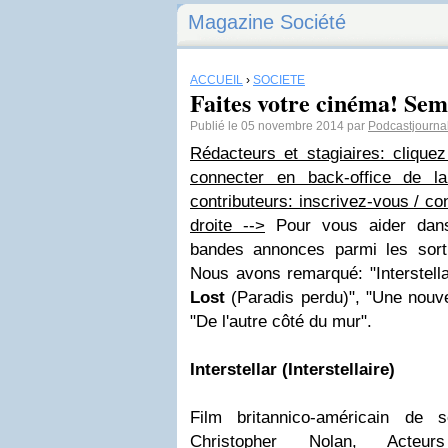
Magazine Société
ACCUEIL
›
SOCIÉTÉ
Faites votre cinéma! Sem
Publié le 05 novembre 2014 par
Podcastjourna
Rédacteurs et stagiaires: clique
connecter en back-office de la
contributeurs: inscrivez-vous / co
droite -->
Pour vous aider dans 
bandes annonces parmi les sort
Nous avons remarqué: "Interstellar
Lost
(Paradis perdu)", "Une nouve
"De l'autre côté du mur".
Interstellar (Interstellaire)
Film britannico-américain de sc
Christopher Nolan, Acteu