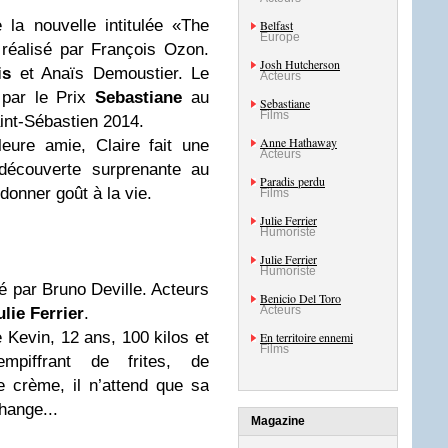
e la nouvelle intitulée «The
Belfast
Europe
 réalisé par François Ozon.
Josh Hutcherson
is
et Anaïs Demoustier. Le
Acteurs
 par le Prix
Sebastiane
au
Sebastiane
Films
aint-Sébastien 2014.
Anne Hathaway
eure amie, Claire fait une
Acteurs
découverte surprenante au
Paradis perdu
donner goût à la vie.
Films
Julie Ferrier
Humoriste
Julie Ferrier
Humoriste
é par Bruno Deville. Acteurs
Benicio Del Toro
Acteurs
ulie Ferrier
.
e Kevin, 12 ans, 100 kilos et
En territoire ennemi
Films
mpiffrant de frites, de
e crème, il n’attend que sa
hange...
Magazine