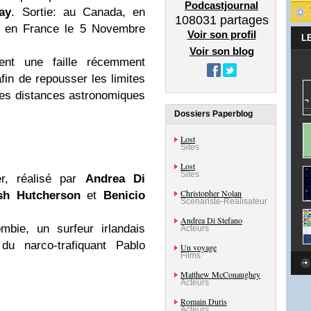
Podcastjournal
ay
. Sortie: au Canada, en
108031
partages
t en France le 5 Novembre
Voir son profil
L
Voir son blog
sent une faille récemment
in de repousser les limites
des distances astronomiques
Dossiers Paperblog
Lost
Sites
Lost
Sites
ler, réalisé par
Andrea Di
Christopher Nolan
sh Hutcherson
et
Benicio
Scénariste-Réalisateur
Andrea Di Stefano
bie, un surfeur irlandais
Acteurs
u narco-trafiquant Pablo
Un voyage
Films
Matthew McConaughey
Acteurs
Romain Duris
Acteurs