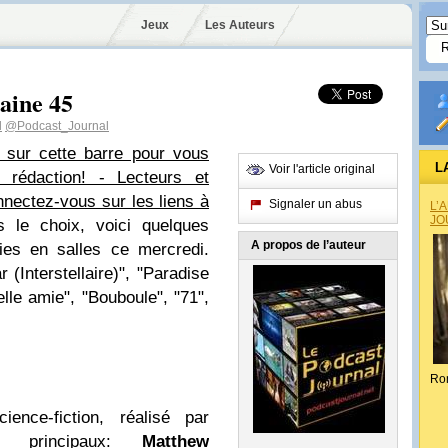
Jeux
Les Auteurs
aine 45
l
@Podcast_Journal
z sur cette barre pour vous
L
Voir l'article original
 rédaction! - Lecteurs et
nnectez-vous sur les liens à
Signaler un abus
L’
JO
le choix, voici quelques
A propos de l’auteur
ies en salles ce mercredi.
 (Interstellaire)", "Paradise
lle amie", "Bouboule", "71",
Ro
ience-fiction, réalisé par
rs principaux:
Matthew