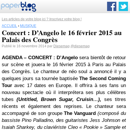
Les articles de votre blog ici ? Inscrivez votre blog !
ACCUEIL
›
MUSIQUE
Concert : D’Angelo le 16 février 2015 au
Palais des Congrès
Publié le 16 novembre 2014 par
Diesemag
@diesemag
AGENDA – CONCERT : D’Angelo
sera bientôt de retour
sur scène et jouera le 16 février 2015 à Paris au Palais
des Congrès. Le chanteur de néo soul a annoncé il y a
quelques jours sa tournée baptisée
The Second Coming
Tour
avec 17 dates en Europe. Il offrira à ses fans un
nouveau spectacle où il interprétera ses plus célèbres
tubes
(Untitled, Brown Sugar, Cruisin…),
ses titres
récents et également des reprises. Le chanteur sera
accompagné de son groupe
The Vanguard
(composé du
bassiste Pino Palladino, des guitaristes Jess Johnson et
Isaiah Sharkey, du claviériste Cleo « Pookie » Sample et