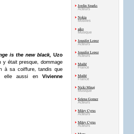
Jordin Sparks
Acteurs
Nokia
Mobiles
aiko
Musique
Jennifer Lopez
Acteurs
Jennifer Lopez
nge
is the new black,
Uzo
Acteurs
 y était presque, dommage
Maillé
France
n à sa coiffure, tandis que
Maillé
y, elle aussi en
Vivienne
France
Nicki Minaj
Musique
Selena Gomez
Acteurs
Miley Cyrus
Acteurs
Miley Cyrus
Acteurs
Mary