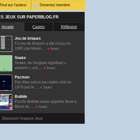
Tout sur l'auteur
Devenez membre
ES JEUX SUR PAPERBLOG.FR
Arcade
Casino
Réflexion
Jeu de briques
Ce jeu de briques a été conçu en
1985 par Alexei......
Jouez
Snake
Snake, de l'anglais signifiant «
serpent », est......
Jouez
Pacman
Pac-Man est un jeu vidéo créé en
1979 par le......
Jouez
Bubble
Puzzle Bobble aussi appelée Bust-a-
Move en......
Jouez
Découvrir l'espace Jeux