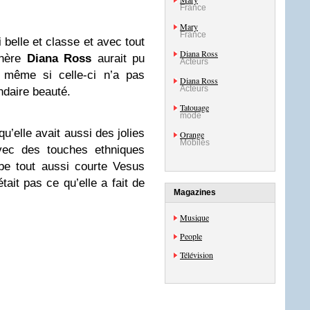
France
Mary
France
belle et classe et avec tout
Diana Ross
chère
Diana Ross
aurait pu
Acteurs
, même si celle-ci n’a pas
Diana Ross
Acteurs
ndaire beauté.
Tatouage
mode
u’elle avait aussi des jolies
Orange
Mobiles
vec des touches ethniques
be tout aussi courte Vesus
tait pas ce qu’elle a fait de
Magazines
Musique
People
Télévision