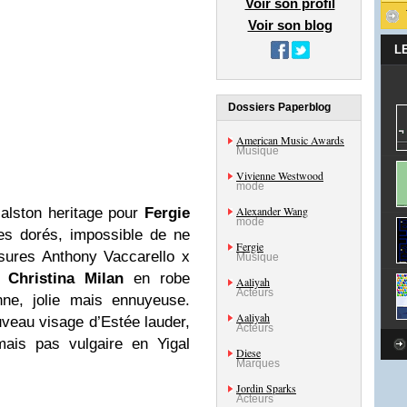
Voir son profil
Voir son blog
L
Dossiers Paperblog
American Music Awards
Musique
Vivienne Westwood
mode
Alexander Wang
Halston heritage pour
Fergie
mode
es dorés, impossible de ne
Fergie
sures Anthony Vaccarello x
Musique
ur
Christina Milan
en robe
Aaliyah
Acteurs
nne, jolie mais ennuyeuse.
Aaliyah
uveau visage d’Estée lauder,
Acteurs
ais pas vulgaire en Yigal
Diese
Marques
Jordin Sparks
Acteurs