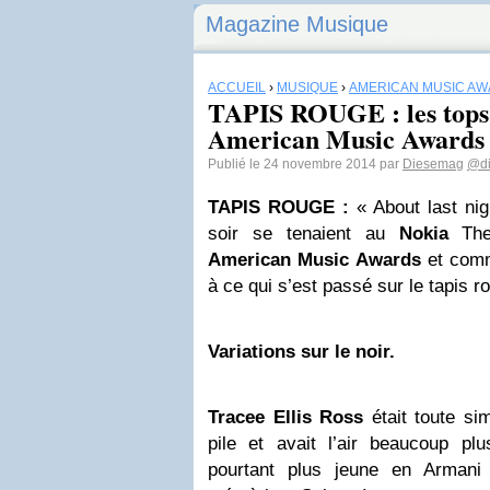
Magazine Musique
ACCUEIL
›
MUSIQUE
›
AMERICAN MUSIC A
TAPIS ROUGE : les tops e
American Music Awards
Publié le 24 novembre 2014 par
Diesemag
@d
TAPIS ROUGE :
« About last nig
soir se tenaient au
Nokia
Thea
American Music Awards
et comm
à ce qui s’est passé sur le tapis r
Variations sur le noir.
Tracee Ellis Ross
était toute si
pile et avait l’air beaucoup p
pourtant plus jeune en Armani