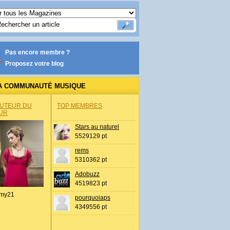
Pas encore membre ?
Proposez votre blog
A COMMUNAUTÉ MUSIQUE
AUTEUR DU
TOP MEMBRES
UR
Stars au naturel
5529129 pt
rems
5310362 pt
Adobuzz
4519823 pt
my21
pourquoiaps
4349556 pt