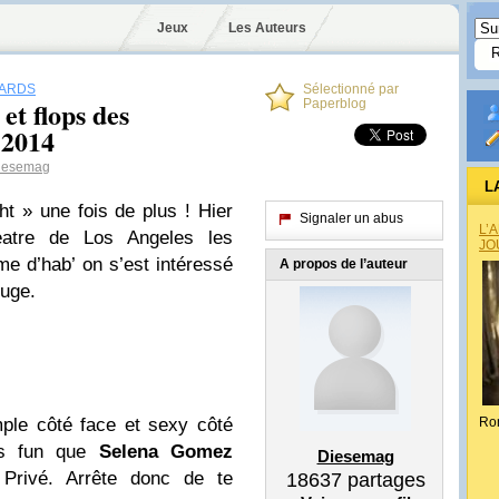
Jeux
Les Auteurs
WARDS
Sélectionné par
t flops des
Paperblog
 2014
iesemag
L
ht » une fois de plus ! Hier
Signaler un abus
L’
tre de Los Angeles les
JO
e d’hab’ on s’est intéressé
A propos de l’auteur
ouge.
mple côté face et sexy côté
Ro
lus fun que
Selena Gomez
Diesemag
 Privé. Arrête donc de te
18637
partages