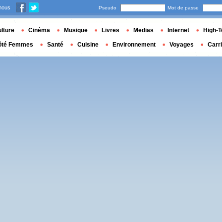
nous
Pseudo
Mot de passe
lture
Cinéma
Musique
Livres
Medias
Internet
High-T
ôté Femmes
Santé
Cuisine
Environnement
Voyages
Carr