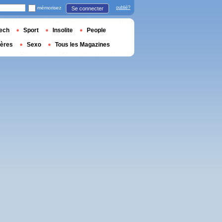
mémorisez
oublié?
Se connecter
ech
Sport
Insolite
People
ières
Sexo
Tous les Magazines