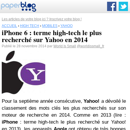
Les articles de votre blog ici ? Inscrivez votre blog !
ACCUEIL
›
HIGH TECH
›
MOBILES
›
YAHOO
iPhone 6 : terme high-tech le plus
recherché sur Yahoo en 2014
Publié le 28 novembre 2014 par
World Is Small
@worldissmall_fr
Pour la septième année consécutive,
Yahoo!
a dévoilé le
classement des mots clés les plus recherchés sur son
moteur de recherche en 2014. Comme en 2013 (lire :
iPhone
: terme high-tech le plus recherché sur Yahoo!
en 2013), les appareils
Apple
ont obtenu de très bonnes