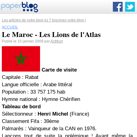
Les articles de votre blog ici ? Inscrivez votre blog !
ACCUEIL
Le Maroc - Les Lions de l'Atlas
Publié le 15 janvier 2008 par
Actifoot
Carte de visite
Capitale : Rabat
Langue officielle : Arabe littéral
Population : 33 757 175 hab
Hymne national : Hymne Chérifien
Tableau de bord
Sélectionneur :
Henri Michel
(France)
Classement Fifa : 39ème
Palmarès : Vainqueur de la CAN en 1976.
Lançons tout de suite la polémique ! Avant même la