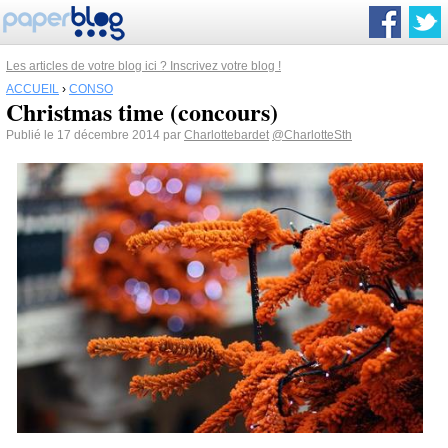
Les articles de votre blog ici ? Inscrivez votre blog !
ACCUEIL
›
CONSO
Christmas time (concours)
Publié le 17 décembre 2014 par
Charlottebardet
@CharlotteSth