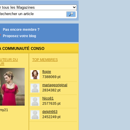
Pas encore membre ?
Proposez votre blog
A COMMUNAUTÉ CONSO
AUTEUR DU
TOP MEMBRES
UR
flopie
7388069 pt
mariageoriginal
2834382 pt
Nico81
2577635 pt
my21
delph663
2452249 pt