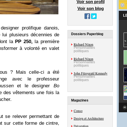
Voir son profil
Voir son blog
L
 designer prolifique danois,
e lui plusieurs décennies de
Dossiers Paperblog
dont la
PP 250,
la première
Richard Nixon
sformer à volonté en valet
Personnalités
politiques
Richard Nixon
Personnalités
politiques
vous ? Mais celle-ci a été
John Fitzgerald Kennedy
Personnalités
nge avec le professeur
politiques
mussen
et le designer
Bo
e des vêtements une fois la
ucher.
Magazines
Conso
ut se relever permettant de
Design et Architecture
t sur cette forme de cintre,
Décoration