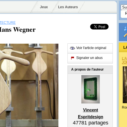
Jeux
Les Auteurs
ITECTURE
 Hans Wegner
L
Voir l'article original
Signaler un abus
L’
JO
A propos de l’auteur
Ro
Vincent
Espritdesign
47781
partages