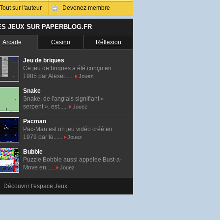
Tout sur l'auteur
Devenez membre
ES JEUX SUR PAPERBLOG.FR
Arcade
Casino
Réflexion
Jeu de briques
Ce jeu de briques a été conçu en
1985 par Alexei......
Jouez
Snake
Snake, de l'anglais signifiant «
serpent », est......
Jouez
Pacman
Pac-Man est un jeu vidéo créé en
1979 par le......
Jouez
Bubble
Puzzle Bobble aussi appelée Bust-a-
Move en......
Jouez
Découvrir l'espace Jeux