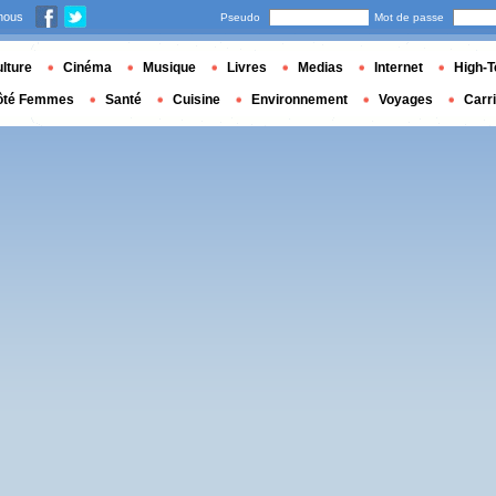
nous
Pseudo
Mot de passe
lture
Cinéma
Musique
Livres
Medias
Internet
High-T
ôté Femmes
Santé
Cuisine
Environnement
Voyages
Carr