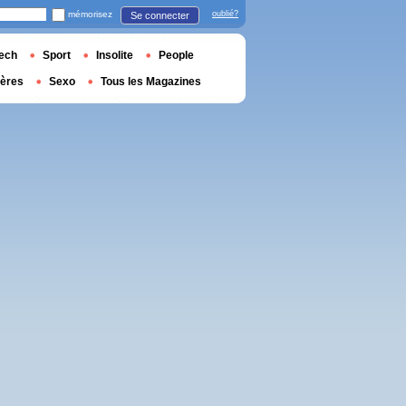
mémorisez
oublié?
Se connecter
ech
Sport
Insolite
People
ières
Sexo
Tous les Magazines