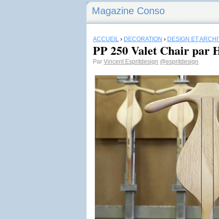
Magazine Conso
ACCUEIL
›
DÉCORATION
›
DESIGN ET ARCH
PP 250 Valet Chair par
Par
Vincent Espritdesign
@espritdesign