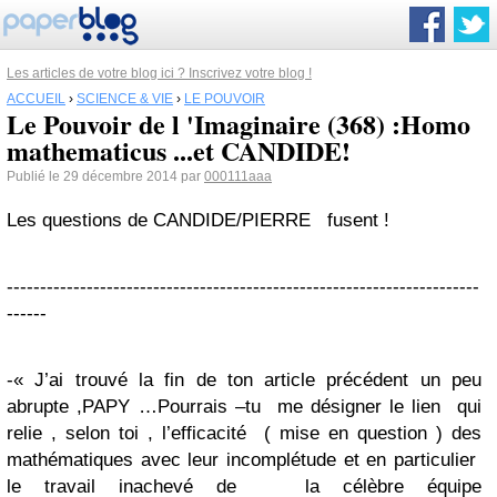
Les articles de votre blog ici ? Inscrivez votre blog !
ACCUEIL
›
SCIENCE & VIE
›
LE POUVOIR
Le Pouvoir de l 'Imaginaire (368) :Homo
mathematicus ...et CANDIDE!
Publié le 29 décembre 2014 par
000111aaa
Les questions de CANDIDE/PIERRE fusent !
-----------------------------------------------------------------------
------
-« J’ai trouvé la fin de ton article précédent un peu
abrupte ,PAPY …Pourrais –tu me désigner le lien qui
relie , selon toi , l’efficacité ( mise en question ) des
mathématiques avec leur incomplétude et en particulier
le travail inachevé de la célèbre équipe