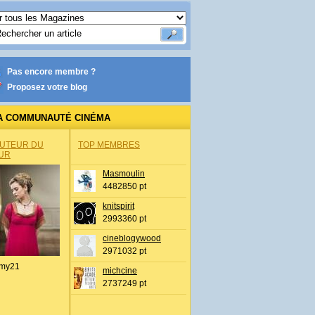
Pas encore membre ?
Proposez votre blog
A COMMUNAUTÉ CINÉMA
AUTEUR DU
TOP MEMBRES
UR
Masmoulin
4482850 pt
knitspirit
2993360 pt
cineblogywood
2971032 pt
my21
michcine
2737249 pt