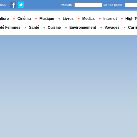
nous
Pseudo
Mot de passe
lture
Cinéma
Musique
Livres
Medias
Internet
High-T
ôté Femmes
Santé
Cuisine
Environnement
Voyages
Carr