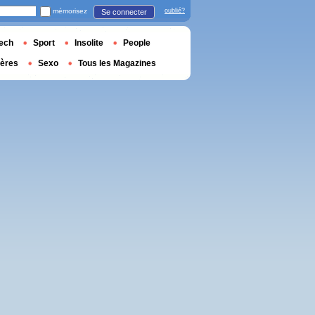
mémorisez
oublié?
Se connecter
ech
Sport
Insolite
People
ières
Sexo
Tous les Magazines