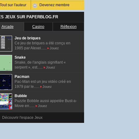
Tout sur l'auteur
Devenez membre
ES JEUX SUR PAPERBLOG.FR
Arcade
Casino
Réflexion
Jeu de briques
Ce jeu de briques a été conçu en
1985 par Alexei......
Jouez
Snake
Snake, de l'anglais signifiant «
serpent », est......
Jouez
Pacman
Pac-Man est un jeu vidéo créé en
1979 par le......
Jouez
Bubble
Puzzle Bobble aussi appelée Bust-a-
Move en......
Jouez
Découvrir l'espace Jeux