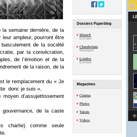
L
Dossiers Paperblog
la semaine dernière, de la
Munich
leur ampleur, pourront être
Europe
 basculement de la société
Chamberlain
Musique
atie, par la consécration,
Londres
les, de l’émotion et de la
Europe
ondrement de la raison, de la
st le remplacement du « Je
Magazines
itte donc je suis ».
Cinéma
e moyen d’assujettissement
Photos
e gouvernance, de la caste
Talents
Videos
uis charlie) comme seule
te.