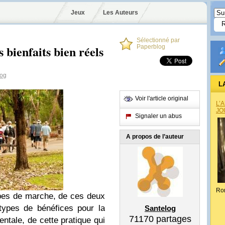
Jeux
Les Auteurs
Sélectionné par
bienfaits bien réels
Paperblog
og
L
Voir l'article original
L’
JO
Signaler un abus
A propos de l’auteur
Ro
pes de marche, de ces deux
types de bénéfices pour la
Santelog
71170
partages
ntale, de cette pratique qui