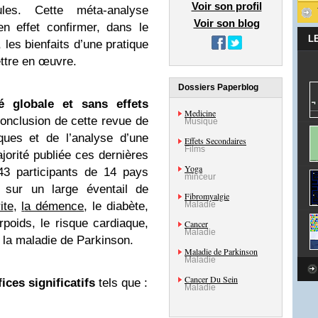
Voir son profil
es. Cette méta-analyse
Voir son blog
en effet confirmer, dans le
L
 les bienfaits d’une pratique
ettre en œuvre.
Dossiers Paperblog
é globale et sans effets
Medicine
onclusion de cette revue de
Musique
ques et de l’analyse d’une
Effets Secondaires
Films
jorité publiée ces dernières
Yoga
43 participants de 14 pays
minceur
t sur un large éventail de
Fibromyalgie
rite
,
l
a démence
, le diabète,
Maladie
urpoids,
le risque cardiaque
,
Cancer
Maladie
 la
maladie de Parkinson
.
Maladie de Parkinson
Maladie
Cancer Du Sein
ices significatifs
tels que :
Maladie