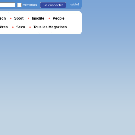
mémorisez
oublié?
Se connecter
ech
Sport
Insolite
People
ières
Sexo
Tous les Magazines