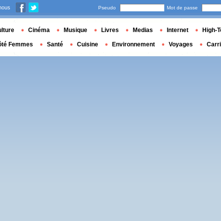
nous
Pseudo
Mot de passe
lture
Cinéma
Musique
Livres
Medias
Internet
High-T
ôté Femmes
Santé
Cuisine
Environnement
Voyages
Carr