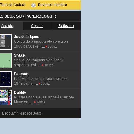
Tout sur l'auteur
Devenez membre
ES JEUX SUR PAPERBLOG.FR
Arcade
Casino
Réflexion
Jeu de briques
Ce jeu de briques a été conçu en
1985 par Alexei......
Jouez
Snake
Snake, de l'anglais signifiant «
serpent », est......
Jouez
Pacman
Pac-Man est un jeu vidéo créé en
1979 par le......
Jouez
Bubble
Puzzle Bobble aussi appelée Bust-a-
Move en......
Jouez
Découvrir l'espace Jeux