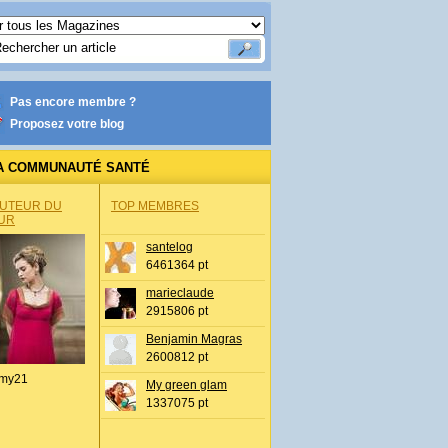
Pas encore membre ?
Proposez votre blog
A COMMUNAUTÉ SANTÉ
AUTEUR DU
TOP MEMBRES
UR
santelog
6461364 pt
marieclaude
2915806 pt
Benjamin Magras
2600812 pt
my21
My green glam
1337075 pt