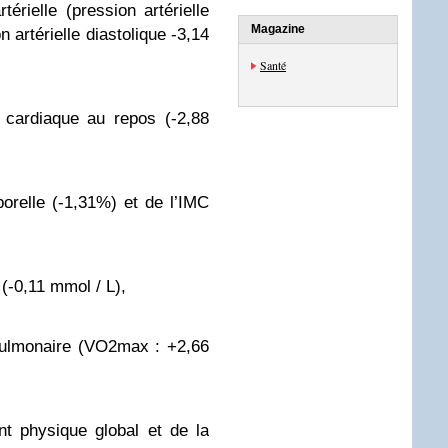
térielle (pression artérielle
Magazine
 artérielle diastolique -3,14
Santé
 cardiaque au repos (-2,88
porelle (-1,31%) et de l’IMC
 (-0,11 mmol / L),
pulmonaire (VO2max : +2,66
nt physique global et de la