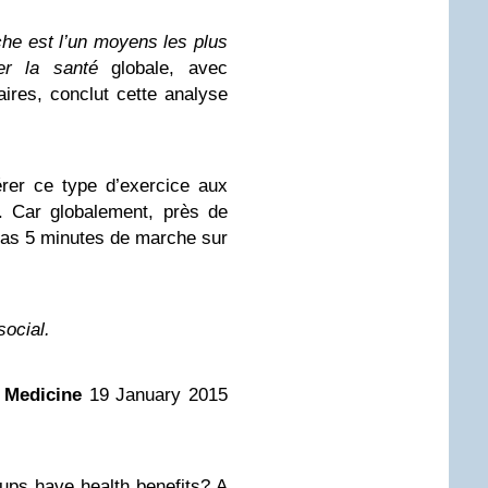
che est l’un moyens les plus
er la santé
globale, avec
ires, conclut cette analyse
rer ce type d’exercice aux
. Car globalement, près de
pas 5 minutes de marche sur
social.
s
Medicine
19 January 2015
oups have health benefits? A