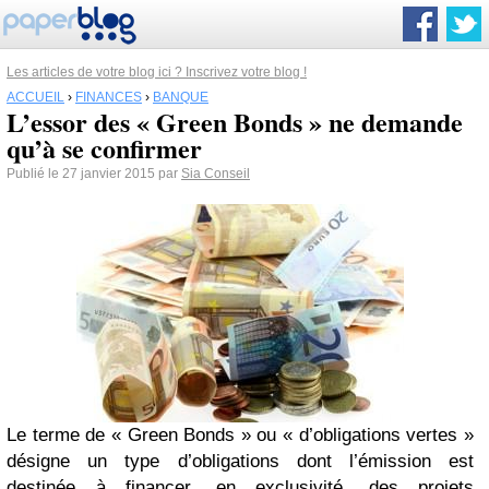
Les articles de votre blog ici ? Inscrivez votre blog !
ACCUEIL
›
FINANCES
›
BANQUE
L’essor des « Green Bonds » ne demande
qu’à se confirmer
Publié le 27 janvier 2015 par
Sia Conseil
Le terme de « Green Bonds » ou « d’obligations vertes »
désigne un type d’obligations dont l’émission est
destinée à financer, en exclusivité, des projets