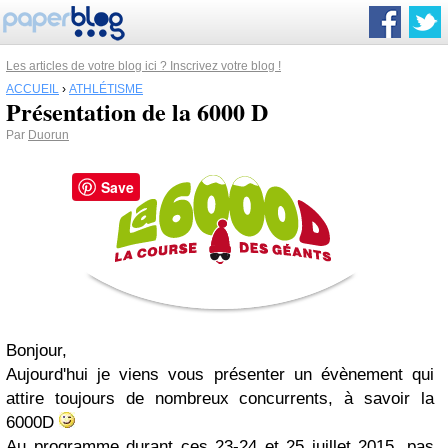
Les articles de votre blog ici ? Inscrivez votre blog !
ACCUEIL
›
ATHLÉTISME
Présentation de la 6000 D
Par
Duorun
Save
Bonjour,
Aujourd'hui je viens vous présenter un évènement qui
attire toujours de nombreux concurrents, à savoir la
6000D
Au programme durant ces 23-24 et 25 juillet 2015, pas