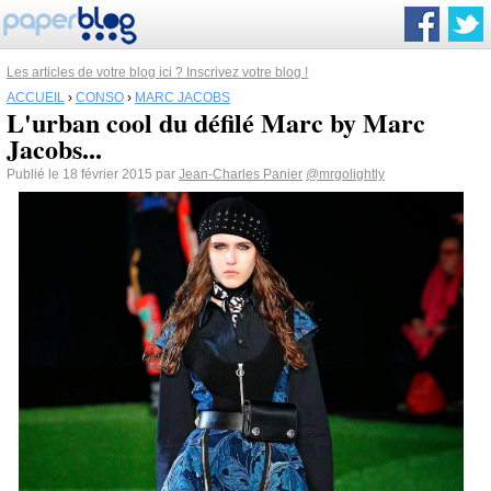
Les articles de votre blog ici ? Inscrivez votre blog !
ACCUEIL
›
CONSO
›
MARC JACOBS
L'urban cool du défilé Marc by Marc
Jacobs...
Publié le 18 février 2015 par
Jean-Charles Panier
@mrgolightly