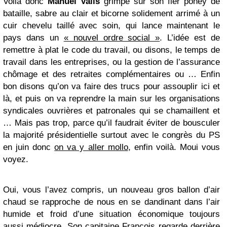
Voilà donc
Manuel Valls
grimpé sur son fier poney de
bataille, sabre au clair et bicorne solidement arrimé à un
cuir chevelu taillé avec soin, qui lance maintenant le
pays dans un
« nouvel ordre social »
. L’idée est de
remettre à plat le code du travail, ou disons, le temps de
travail dans les entreprises, ou la gestion de l’assurance
chômage et des retraites complémentaires ou … Enfin
bon disons qu’on va faire des trucs pour assouplir ici et
là, et puis on va reprendre la main sur les organisations
syndicales ouvrières et patronales qui se chamaillent et
… Mais pas trop, parce qu’il faudrait éviter de bousculer
la majorité présidentielle surtout avec le congrès du PS
en juin donc
on va y aller mollo
, enfin voilà. Moui vous
voyez.
Oui, vous l’avez compris, un nouveau gros ballon d’air
chaud se rapproche de nous en se dandinant dans l’air
humide et froid d’une situation économique toujours
aussi médiocre. Son capitaine François regarde derrière