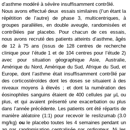
d’asthme modéré à sévère insuffisamment contrôlé.
Nous avons effectué deux essais similaires (l’un étant la
répétition de l’autre) de phase 3, multicentriques, à
groupes parallèles, en double aveugle, randomisées et
contrôlées par placebo. Pour chacun de ces essais,
nous avons recruté des patients atteints d’asthme, âgés
de 12 à 75 ans (issus de 128 centres de recherche
clinique pour l’étude 1 et de 104 centres pour l’étude 2)
avec pour situation géographique Asie, Australie,
Amérique du Nord, Amérique du Sud, Afrique du Sud, et
Europe, dont l’asthme était insuffisamment contrôlé par
des corticostéroïdes dont les doses se situaient à des
niveaux moyens à élevés ; et dont la numération des
éosinophiles sanguins étaient de 400 cellules par
µ
L ou
plus, et qui avaient présenté une exacerbation ou plus
dans l’année précédente. Les patients ont été répartis de
manière aléatoire (1:1) pour recevoir le reslizumab (3.0
mg/kg)
ou
le placebo toutes les 4 semaines pendant un
an par randomisation centralisée par ordinateur. Ni les