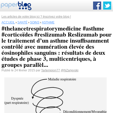
Les articles de votre blog ici ? Inscrivez votre blog !
ACCUEIL
›
SANTÉ
›
SOINS
›
ASTHME
#thelancetrespiratorymedicine #asthme
#corticoïdes #reslizumab Reslizumab pour
le traitement d’un asthme insuffisamment
contrôlé avec numération élevée des
éosinophiles sanguins : résultats de deux
études de phase 3, multicentriques, à
groupes parallèl...
Publié le 24 février 2015 par
Tartempion77
@NZarjevski