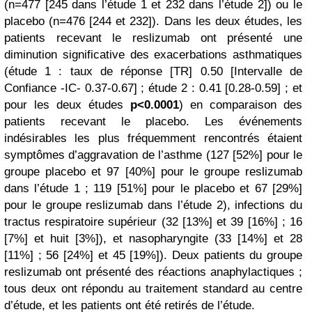
(n=477 [245 dans l’étude 1 et 232 dans l’étude 2]) ou le
placebo (n=476 [244 et 232]). Dans les deux études, les
patients recevant le reslizumab ont présenté une
diminution significative des exacerbations asthmatiques
(étude 1 : taux de réponse [TR] 0.50 [Intervalle de
Confiance -IC- 0.37-0.67] ; étude 2 : 0.41 [0.28-0.59] ; et
pour les deux études
p<0.0001
) en comparaison des
patients recevant le placebo.
Les événements
indésirables les plus fréquemment rencontrés étaient
symptômes d’aggravation de l’asthme (127 [52%] pour le
groupe placebo et 97 [40%] pour le groupe reslizumab
dans l’étude 1 ; 119 [51%] pour le placebo et 67 [29%]
pour le groupe reslizumab dans l’étude 2), infections du
tractus respiratoire supérieur (32 [13%] et 39 [16%] ; 16
[7%] et huit [3%]), et nasopharyngite (33 [14%] et 28
[11%] ; 56 [24%] et 45 [19%]). Deux patients du groupe
reslizumab ont présenté des réactions anaphylactiques ;
tous deux ont répondu au traitement standard au centre
d’étude, et les patients ont été retirés de l’étude.