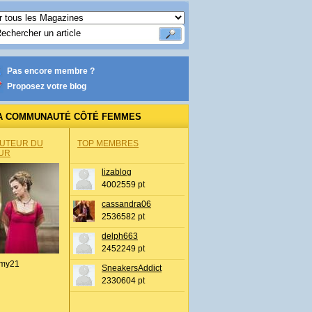
Pas encore membre ?
Proposez votre blog
A COMMUNAUTÉ CÔTÉ FEMMES
AUTEUR DU
TOP MEMBRES
UR
lizablog
4002559 pt
cassandra06
2536582 pt
delph663
2452249 pt
my21
SneakersAddict
2330604 pt