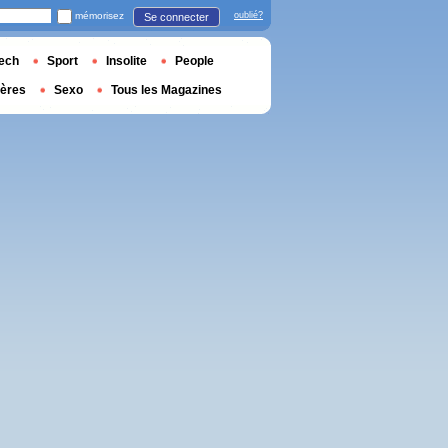
mémorisez
oublié?
Se connecter
ech
Sport
Insolite
People
ières
Sexo
Tous les Magazines