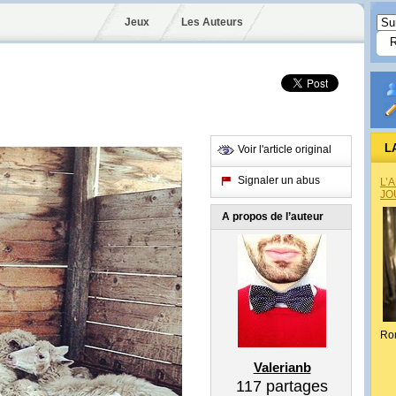
Jeux
Les Auteurs
L
Voir l'article original
Signaler un abus
L’
JO
A propos de l’auteur
Ro
Valerianb
117
partages