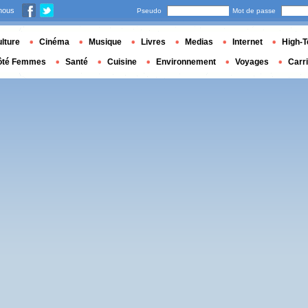
nous
Pseudo
Mot de passe
lture
Cinéma
Musique
Livres
Medias
Internet
High-T
ôté Femmes
Santé
Cuisine
Environnement
Voyages
Carr