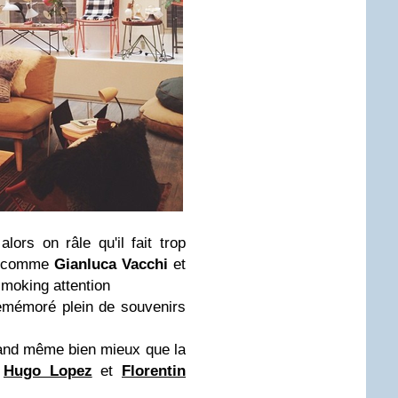
lors on râle qu'il fait trop
re comme
Gianluca Vacchi
et
smoking attention
mémoré plein de souvenirs
and même bien mieux que la
e
Hugo Lopez
et
Florentin