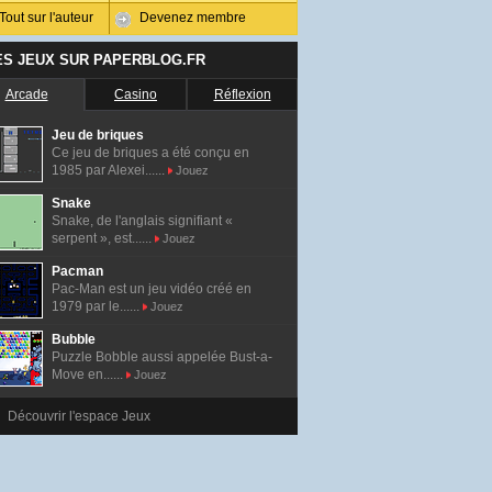
Tout sur l'auteur
Devenez membre
ES JEUX SUR PAPERBLOG.FR
Arcade
Casino
Réflexion
Jeu de briques
Ce jeu de briques a été conçu en
1985 par Alexei......
Jouez
Snake
Snake, de l'anglais signifiant «
serpent », est......
Jouez
Pacman
Pac-Man est un jeu vidéo créé en
1979 par le......
Jouez
Bubble
Puzzle Bobble aussi appelée Bust-a-
Move en......
Jouez
Découvrir l'espace Jeux