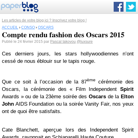
Les articles de votre blog ici ? Inscrivez votre blog !
ACCUEIL
›
CONSO
›
OSCARS
Compte rendu fashion des Oscars 2015
Publié le 24 février 2015 par
Pascal Iakovou
@luxsure
Ces derniers jours, les stars hollywoodiennes n’ont
cessé de nous éblouir sur le tapis rouge.
ème
Que ce soit à l’occasion de la 87
cérémonie des
Oscars, la cérémonie des « Film Independent
Spirit
Awards » ou de la 23ème soirée des
Oscars
de la
Elton
John
AIDS Foundation ou la soirée Vanity Fair, nos yeux
ont de quoi être satisfaits.
Cate Blanchett, aperçue lors des Independent Spirit
Awards, rayonnait en Schiaparelli Haute Couture.