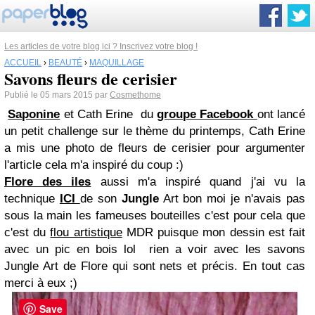
Les articles de votre blog ici ? Inscrivez votre blog !
ACCUEIL
›
BEAUTÉ
›
MAQUILLAGE
Savons fleurs de cerisier
Publié le 05 mars 2015 par
Cosmethome
Saponine
et Cath Erine du
groupe Facebook
ont lancé
un petit challenge sur le thème du printemps, Cath Erine
a mis une photo de fleurs de cerisier pour argumenter
l'article cela m'a inspiré du coup :)
Flore des iles
aussi m'a inspiré quand j'ai vu la
technique
ICI
de son
Jungle
Art bon moi je n'avais pas
sous la main les fameuses bouteilles c'est pour cela que
c'est du
flou artistique
MDR puisque mon dessin est fait
avec un pic en bois lol rien a voir avec les savons
Jungle Art de Flore qui sont nets et précis. En tout cas
merci à eux ;)
Save