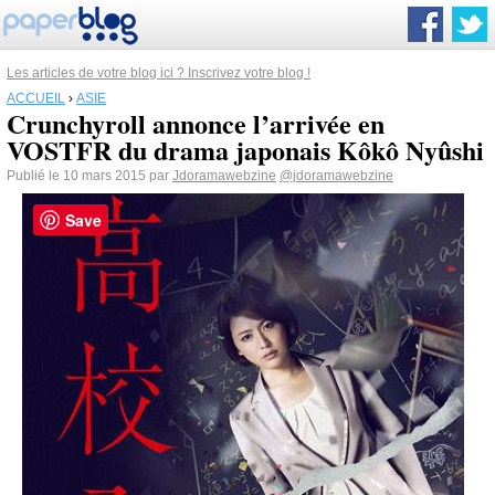
Les articles de votre blog ici ? Inscrivez votre blog !
ACCUEIL
›
ASIE
Crunchyroll annonce l’arrivée en
VOSTFR du drama japonais Kôkô Nyûshi
Publié le 10 mars 2015 par
Jdoramawebzine
@jdoramawebzine
Save