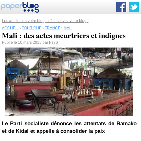
Les articles de votre blog ici ? Inscrivez votre blog !
ACCUEIL
›
POLITIQUE
›
FRANCE
›
MALI
Mali : des actes meurtriers et indignes
Publié le 10 mars 2015 par
Ps76
Le Parti socialiste dénonce les attentats de Bamako
et de Kidal et appelle à consolider la paix