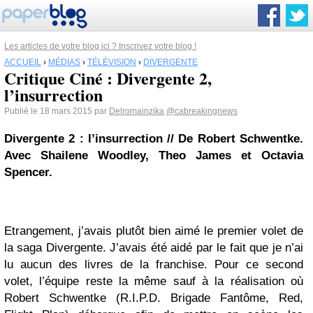
Les articles de votre blog ici ? Inscrivez votre blog !
ACCUEIL
›
MÉDIAS
›
TÉLÉVISION
›
DIVERGENTE
Critique Ciné : Divergente 2,
l’insurrection
Publié le 18 mars 2015 par
Delromainzika
@cabreakingnews
Divergente 2 : l’insurrection // De Robert Schwentke.
Avec Shailene Woodley, Theo James et Octavia
Spencer.
Etrangement, j’avais plutôt bien aimé le premier volet de
la saga Divergente. J’avais été aidé par le fait que je n’ai
lu aucun des livres de la franchise. Pour ce second
volet, l’équipe reste la même sauf à la réalisation où
Robert Schwentke (R.I.P.D. Brigade Fantôme, Red,