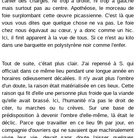
cahier des charges. Ni trop à droite, ni trop à gauche
mais surtout pas au centre. Apothéose, le morceau de
foie surplombant cette œuvre picassienne. C'est là que
vous vous dites que quelque chose ne va pas. Le foie
chez nous équivaut au cœur, y a donc comme un hic.
Ici, il finit apparent à la vue de tous. Si ce n'est au kilo
dans une barquette en polystyrène noir comme l'enfer.
Tout de suite, c'était plus clair. J'ai repensé à S. qui
officiait dans ce même lieu pendant une longue année en
horaires odieusement décalées. Il n'y avait plus l'ombre
d'un doute, la raison était matérialisée en ces lieux. Cette
raison qui fit d'elle une personne plus froide que la viande
qu'elle avait brassé. Ici, l'humanité n'a pas le droit de
citer, tu marches ou tu crèves. Sur une base de
prédisposition à devenir l'ombre d'elle-même, là était le
déclic. Parce que travailler en ce lieu 9h par jour, en
compagnie d'ouvriers qui ne savaient que machinalement
vivre leur vie, devait sans doute laisser quelques