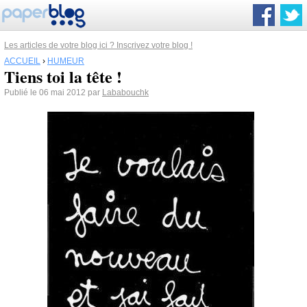
Les articles de votre blog ici ? Inscrivez votre blog !
ACCUEIL
›
HUMEUR
Tiens toi la tête !
Publié le 06 mai 2012 par
Lababouchk