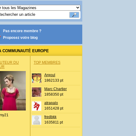
Pas encore membre ?
Proposez votre blog
A COMMUNAUTÉ EUROPE
AUTEUR DU
TOP MEMBRES
UR
Argoul
1862133 pt
Marc Chartier
1858350 pt
atrapalo
1651428 pt
my21
fredbkk
1635811 pt