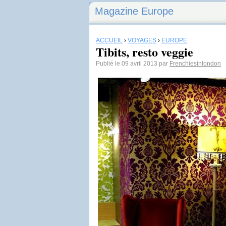
Magazine Europe
ACCUEIL
›
VOYAGES
›
EUROPE
Tibits, resto veggie
Publié le 09 avril 2013 par
Frenchiesinlondon