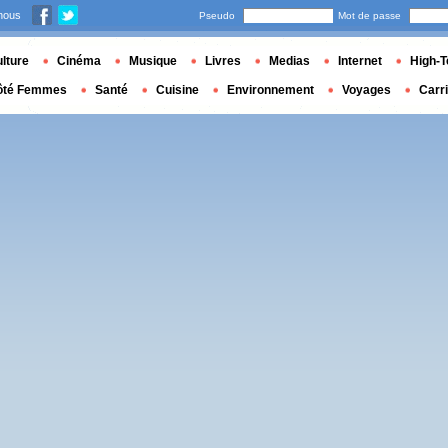
nous
Pseudo
Mot de passe
lture
Cinéma
Musique
Livres
Medias
Internet
High-T
ôté Femmes
Santé
Cuisine
Environnement
Voyages
Carr