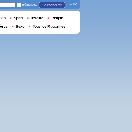
mémorisez
oublié?
Se connecter
ech
Sport
Insolite
People
ières
Sexo
Tous les Magazines