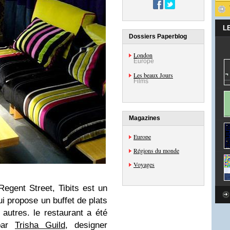
L
Dossiers Paperblog
London
Europe
Les beaux Jours
Films
Magazines
Europe
Régions du monde
Voyages
egent Street, Tibits est un
ui propose un buffet de plats
autres. le restaurant a été
 par
Trisha Guild
, designer