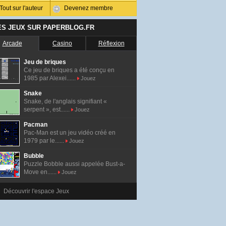
Tout sur l'auteur
Devenez membre
ES JEUX SUR PAPERBLOG.FR
Arcade
Casino
Réflexion
Jeu de briques
Ce jeu de briques a été conçu en
1985 par Alexei......
Jouez
Snake
Snake, de l'anglais signifiant «
serpent », est......
Jouez
Pacman
Pac-Man est un jeu vidéo créé en
1979 par le......
Jouez
Bubble
Puzzle Bobble aussi appelée Bust-a-
Move en......
Jouez
Découvrir l'espace Jeux