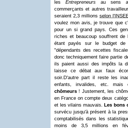
les
Entrepreneurs
au sens ang
commerçants et autres travailleur
seraient 2,3 millions
selon l'INSE
voulez mon avis, je trouve que c
pour un si grand pays. Ces gens
riches et beaucoup souffrent de 
étant payés sur le budget de l
"dépendants des recettes fiscale
donc techniquement faire partie 
ils paient aussi des impôts la di
laisse ce débat aux faux éco
soir.
D'autre part il reste les inac
enfants, invalides, etc. mais
chômeurs
! Justement, les chôm
en France on compte deux catégo
et les vilains mauvais.
Les bons 
survécu jusqu'à présent à la pres
comptabilisés dans les statistiq
moins de
3,5 millions en fév