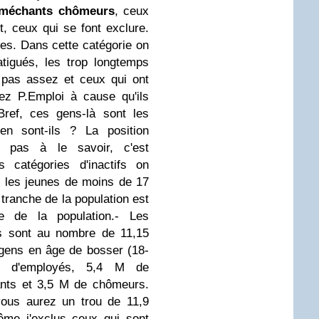
s méchants chômeurs
, ceux
t, ceux qui se font exclure.
ées. Dans cette catégorie on
atigués, les trop longtemps
 pas assez et ceux qui ont
ez P.Emploi à cause qu'ils
Bref, ces gens-là sont les
ien sont-ils ? La position
z pas à le savoir, c'est
s catégories d'inactifs on
t les jeunes de moins de 17
 tranche de la population est
e de la population.
- Les
us sont au nombre de 11,15
 gens en âge de bosser (18-
 d'employés, 5,4 M de
ants et 3,5 M de chômeurs.
vous aurez un trou de 11,9
ême j'exclus ceux qui sont