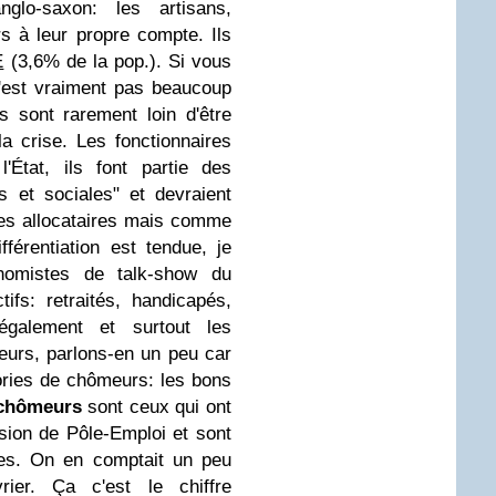
lo-saxon: les artisans,
s à leur propre compte. Ils
E
(3,6% de la pop.). Si vous
'est vraiment pas beaucoup
 sont rarement loin d'être
la crise.
Les fonctionnaires
'État, ils font partie des
s et sociales" et devraient
des allocataires mais comme
fférentiation est tendue, je
nomistes de talk-show du
tifs: retraités, handicapés,
 également et surtout les
eurs, p
arlons-en un peu car
ries de chômeurs: les bons
chômeurs
sont ceux qui ont
sion de Pôle-Emploi et sont
ues. On en comptait un peu
rier
. Ça c'est le chiffre