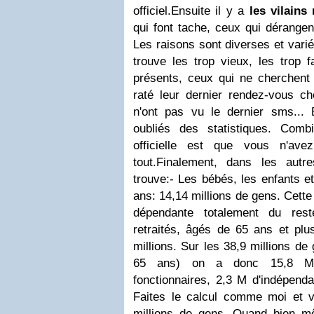
officiel.
Ensuite il y a
les vilain
qui font tache, ceux qui dérangen
Les raisons sont diverses et vari
trouve les trop vieux, les trop f
présents, ceux qui ne cherchent
raté leur dernier rendez-vous ch
n'ont pas vu le dernier sms... 
oubliés des statistiques. Comb
officielle est que vous n'ave
tout.
Finalement, dans les autre
trouve:
- Les bébés, les enfants e
ans: 14,14 millions de gens. Cette
dépendante totalement du rest
retraités, âgés de 65 ans et pl
millions.
Sur les 38,9 millions de
65 ans) on a donc 15,8 M
fonctionnaires, 2,3 M d'indépend
Faites le calcul comme moi et 
millions de gens. Quand bien m