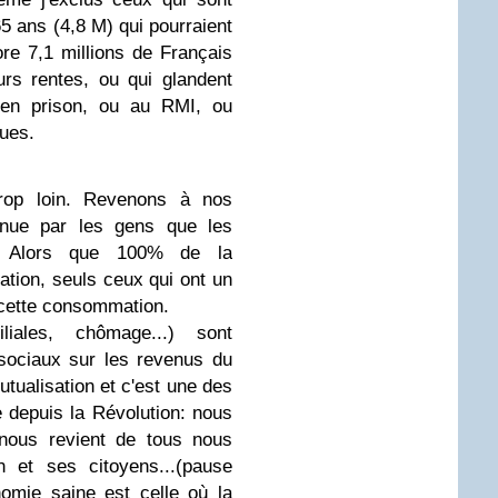
5 ans (4,8 M) qui pourraient
ore 7,1 millions de Français
urs rentes, ou qui glandent
en prison, ou au RMI, ou
ques.
rop loin. Revenons à nos
enue par les gens que les
s". Alors que 100% de la
ation, seuls ceux qui ont un
r cette consommation.
iliales, chômage...) sont
sociaux sur les revenus du
mutualisation et c'est une des
 depuis la Révolution: nous
nous revient de tous nous
n et ses citoyens...
(pause
omie saine est celle où la