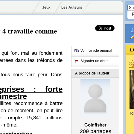
Jeux
Les Auteurs
 4 travaille comme
L
Voir l'article original
es qui font mal au fondement
terrées dans les tréfonds de
Signaler un abus
L’
JO
A propos de l’auteur
 tous nous faire peur. Dans
reprises : forte
rimestre
illites recommence à battre
en ce moment, on peut lire
Ro
ce compte 15,841 millions
us-même:
Goldfisher
209
partages