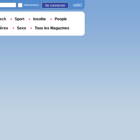
mémorisez
oublié?
Se connecter
ech
Sport
Insolite
People
ières
Sexo
Tous les Magazines