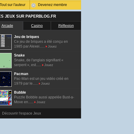
Tout sur l'auteur
Devenez membre
ES JEUX SUR PAPERBLOG.FR
Arcade
Casino
Réflexion
Jeu de briques
Ce jeu de briques a été conçu en
1985 par Alexei......
Jouez
Snake
Snake, de l'anglais signifiant «
serpent », est......
Jouez
Pacman
Pac-Man est un jeu vidéo créé en
1979 par le......
Jouez
Bubble
Puzzle Bobble aussi appelée Bust-a-
Move en......
Jouez
Découvrir l'espace Jeux