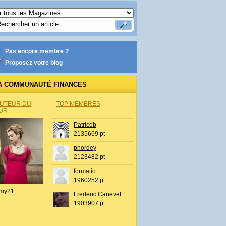
Pas encore membre ?
Proposez votre blog
A COMMUNAUTÉ FINANCES
AUTEUR DU
TOP MEMBRES
UR
Patriceb
2135669 pt
pnordey
2123482 pt
formatio
1960252 pt
my21
Frederic Canevet
1903907 pt