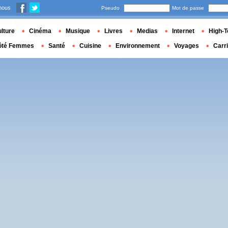
nous
Pseudo
Mot de passe
lture
Cinéma
Musique
Livres
Medias
Internet
High-T
ôté Femmes
Santé
Cuisine
Environnement
Voyages
Carr