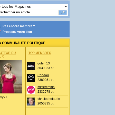
Pas encore membre ?
Proposez votre blog
A COMMUNAUTÉ POLITIQUE
AUTEUR DU
TOP MEMBRES
UR
golem13
3639033 pt
Copeau
2389951 pt
misteremma
2332978 pt
my21
christophefaurie
2050835 pt