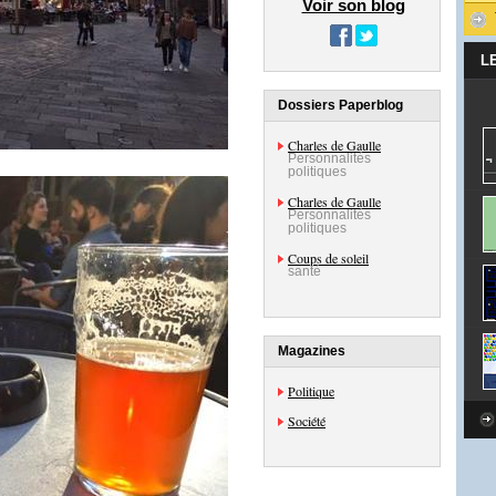
Voir son blog
L
Dossiers Paperblog
Charles de Gaulle
Personnalités
politiques
Charles de Gaulle
Personnalités
politiques
Coups de soleil
santé
Magazines
Politique
Société