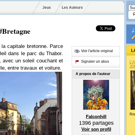
Jeux
Les Auteurs
 #Bretagne
la capitale bretonne. Parce
L
Voir l'article original
eil dans le parc du Thabor.
 avec un soleil couchant et
Signaler un abus
L’
JO
le, entre travaux et voiture.
A propos de l’auteur
Ro
Falconhill
1396
partages
Voir son profil