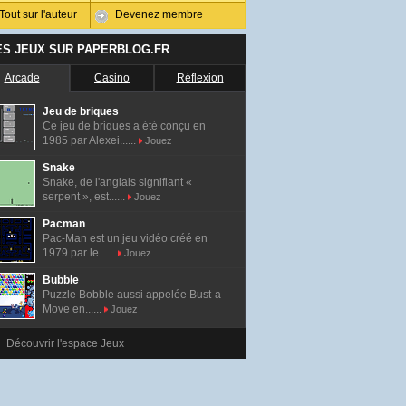
Tout sur l'auteur
Devenez membre
ES JEUX SUR PAPERBLOG.FR
Arcade
Casino
Réflexion
Jeu de briques
Ce jeu de briques a été conçu en
1985 par Alexei......
Jouez
Snake
Snake, de l'anglais signifiant «
serpent », est......
Jouez
Pacman
Pac-Man est un jeu vidéo créé en
1979 par le......
Jouez
Bubble
Puzzle Bobble aussi appelée Bust-a-
Move en......
Jouez
Découvrir l'espace Jeux