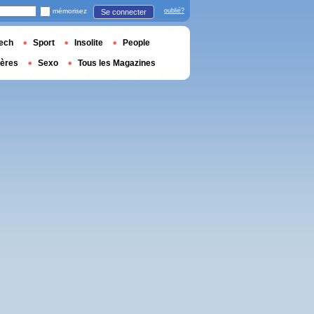
mémorisez
oublié?
Se connecter
ech
Sport
Insolite
People
ières
Sexo
Tous les Magazines