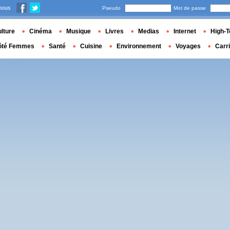
nous
Pseudo
Mot de passe
lture
Cinéma
Musique
Livres
Medias
Internet
High-T
ôté Femmes
Santé
Cuisine
Environnement
Voyages
Carr