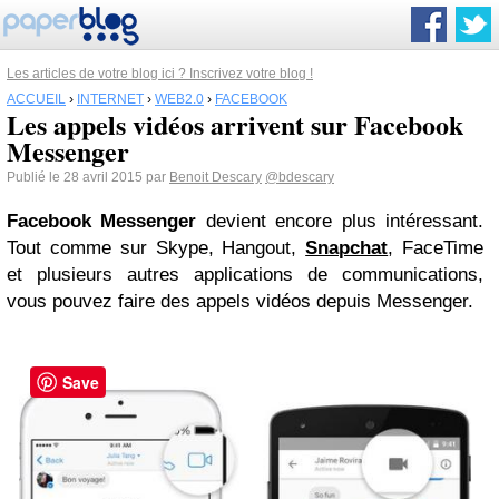
Les articles de votre blog ici ? Inscrivez votre blog !
ACCUEIL
›
INTERNET
›
WEB2.0
›
FACEBOOK
Les appels vidéos arrivent sur Facebook
Messenger
Publié le 28 avril 2015 par
Benoit Descary
@bdescary
Facebook
Messenger
devient encore plus intéressant.
Tout comme sur Skype, Hangout,
Snapchat
, FaceTime
et plusieurs autres applications de communications,
vous pouvez faire des appels vidéos depuis Messenger.
Save