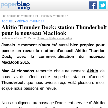
Les articles de votre blog ici ? Inscrivez votre blog !
ACCUEIL
›
MÉDIAS
›
THUNDER
Akitio Thunder Dock: station Thunderbolt
pour le nouveau MacBook
Publié le 28 avril 2015 par
Ogenius
@Macaficionados
Jamais le moment n'aura été aussi bien propice pour
passer en revue la station d'accueil Akitio
Thunder
Dock, avec la commercialisation du nouveau
MacBook 2015.
Mac
Aficionados
remercie chaleureusement
Akitio
de
nous avoir offert cette superbe station d'accueil
Thunderbolt
que nous avions reçu voilà plusieurs mois
et que nous passons en revue.
Nous soulignons au passage l'excellent service d'
Akitio