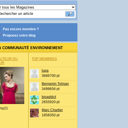
Pas encore membre ?
Proposez votre blog
A COMMUNAUTÉ ENVIRONNEMENT
AUTEUR DU
TOP MEMBRES
UR
lupa
3686700 pt
Benjamin Tolman
3499656 pt
bioaddict
2655920 pt
my21
Marc Chartier
1858350 pt