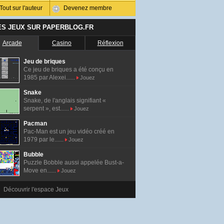
Tout sur l'auteur
Devenez membre
ES JEUX SUR PAPERBLOG.FR
Arcade
Casino
Réflexion
Jeu de briques
Ce jeu de briques a été conçu en
1985 par Alexei......
Jouez
Snake
Snake, de l'anglais signifiant «
serpent », est......
Jouez
Pacman
Pac-Man est un jeu vidéo créé en
1979 par le......
Jouez
Bubble
Puzzle Bobble aussi appelée Bust-a-
Move en......
Jouez
Découvrir l'espace Jeux