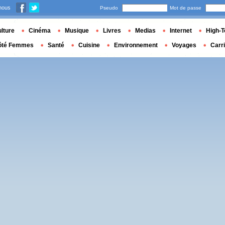
nous
Pseudo
Mot de passe
lture
Cinéma
Musique
Livres
Medias
Internet
High-T
ôté Femmes
Santé
Cuisine
Environnement
Voyages
Carr