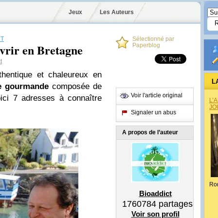
Jeux
Les Auteurs
T
Sélectionné par
uvrir en Bretagne
Paperblog
t
thentique et chaleureux en
L
ne gourmande
composée de
Voir l'article original
ici 7 adresses à connaître
L’
JO
Signaler un abus
A propos de l’auteur
Ro
Bioaddict
1760784
partages
Voir son profil