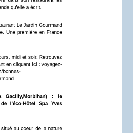
ir dans son restaurant les
de qu'elle a écrit.
staurant Le Jardin Gourmand
ale. Une première en France
!
ours, midi et soir. Retrouvez
nt en cliquant ici : voyagez-
m/bonnes-
urmand
 Gacilly,Morbihan) : le
 de l'éco-Hôtel Spa
Yves
situé au coeur de la nature