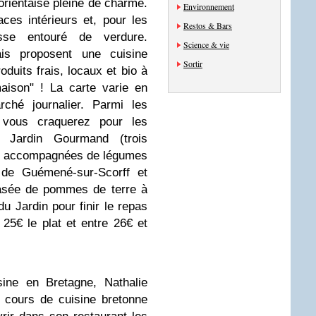
lorientaise pleine de charme.
Environnement
es intérieurs et, pour les
Restos & Bars
sse entouré de verdure.
Science & vie
ais proposent une cuisine
Sortir
oduits frais, locaux et bio à
aison" ! La carte varie en
ché journalier. Parmi les
, vous craquerez pour les
Jardin Gourmand (trois
er accompagnées de légumes
e de Guémené-sur-Scorff et
asée de pommes de terre à
 du Jardin pour finir le repas
25€ le plat et entre 26€ et
ine en Bretagne, Nathalie
 cours de cuisine bretonne