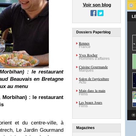
Voir son blog
L
Dossiers Paperblog
Rennes
France
Yves Rocher
Hommes d'affaires
Cuisine Gourmande
Marques
Morbihan) : le restaurant
naud Beauvais en Bretagne
Salon de l'agriculture
Actu
caux au menu
Main dans la main
Films
 Morbihan) : le restaurant
Les beaux Jours
is
Films
ient et du centre-ville, à
Magazines
ntrech, Le Jardin Gourmand