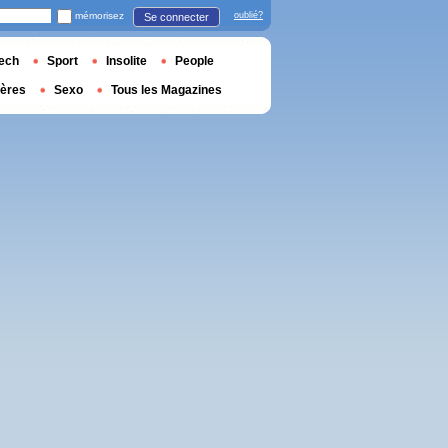
mémorisez
oublié?
Se connecter
ech
Sport
Insolite
People
ières
Sexo
Tous les Magazines