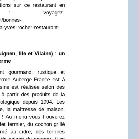
tions sur ce restaurant en
 : voyagez-
m/bonnes-
a-yves-rocher-restaurant-
nen, Ille et Vilaine) : un
ferme
nt gourmand, rustique et
Ferme Auberge France est à
isine est réalisée selon des
s à partir des produits de la
iologique depuis 1994. Les
se, la maîtresse de maison,
n ! Au menu vous trouverez
et fermier, du cochon grillé
umé au cidre, des terrines