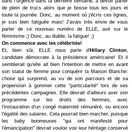
dans l'urgence dans la dernière semaine, à devoir parler
de plein de trucs alors que je bosse tous les jours et
toute la journée. Donc, au moment où j'écris ces lignes,
je suis bien fatiguée mais! J'avais très envie de vous
parler de ce nouveau numéro de ELLE, axé sur le
féminisme ;) Donc, au diable, la fatigue! ;)
On commence avec les célébrités!
Et, bien sûr, ELLE nous parle d'
Hillary Clinton
,
candidate démocrate à la présidence américaine! Et il
semblerait qu'elle ait bien l'intention de mettre en avant
son statut de femme pour conquérir la Maison Blanche:
chose qui surprend, au vu de son parcours et de sa
propension à gommer cette "particularité" lors de ses
précédentes campagnes. Elle devrait d'ailleurs axer son
programme sur les droits des femmes, avec
l'instauration d'un congé maternité rémunéré, ou encore
l'égalité des salaires. Cela pourrait bien marcher, puisque
les baby boomeuses "qui ont manifesté pour
l'émancipation" devrait vouloir voir leur héritage conservé