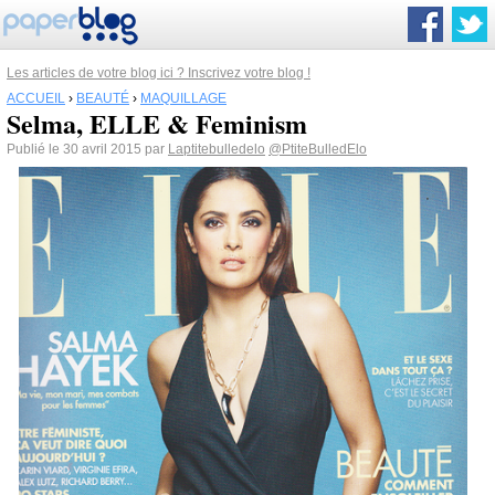
Les articles de votre blog ici ? Inscrivez votre blog !
ACCUEIL
›
BEAUTÉ
›
MAQUILLAGE
Selma, ELLE & Feminism
Publié le 30 avril 2015 par
Laptitebulledelo
@PtiteBulledElo