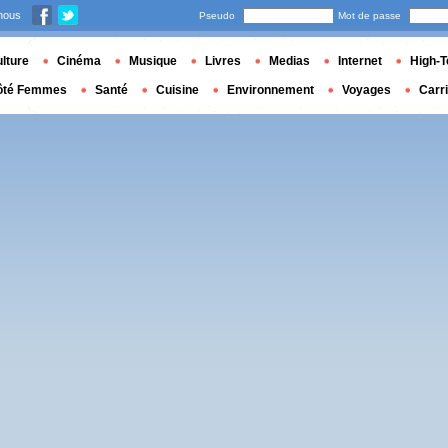
nous
Pseudo
Mot de passe
lture
Cinéma
Musique
Livres
Medias
Internet
High-T
ôté Femmes
Santé
Cuisine
Environnement
Voyages
Carr