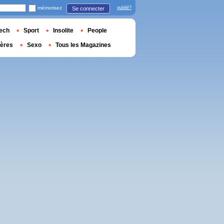
mémorisez
oublié?
Se connecter
ech
Sport
Insolite
People
ières
Sexo
Tous les Magazines