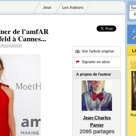
Jeux
Les Auteurs
îner de l'amfAR
eld à Cannes...
@mrgolightly
L
Voir l'article original
Signaler un abus
L’
JO
A propos de l’auteur
Ro
Jean-Charles
Panier
2095
partages