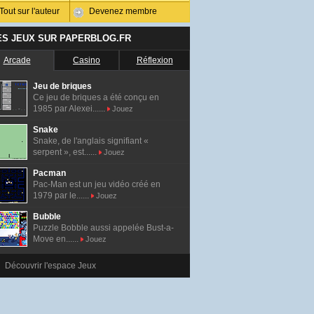
Tout sur l'auteur
Devenez membre
ES JEUX SUR PAPERBLOG.FR
Arcade
Casino
Réflexion
Jeu de briques
Ce jeu de briques a été conçu en
1985 par Alexei......
Jouez
Snake
Snake, de l'anglais signifiant «
serpent », est......
Jouez
Pacman
Pac-Man est un jeu vidéo créé en
1979 par le......
Jouez
Bubble
Puzzle Bobble aussi appelée Bust-a-
Move en......
Jouez
Découvrir l'espace Jeux