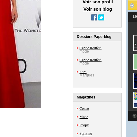
Voir son profil
Voir son blog
L
Dossiers Paperblog
Carine Roitfeld
mode
Carine Roitfeld
mode
Ford
Marques
Magazines
Conso
Mode
People
Stylisme