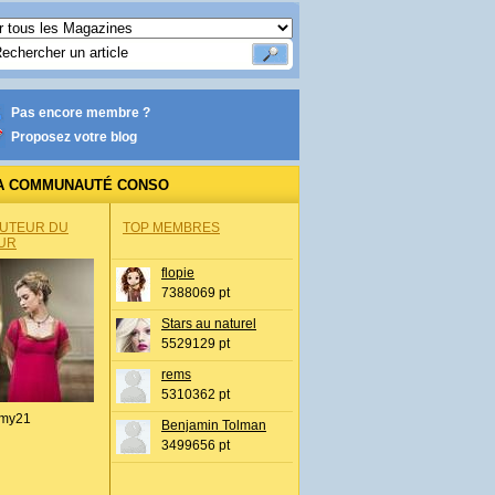
Pas encore membre ?
Proposez votre blog
A COMMUNAUTÉ CONSO
AUTEUR DU
TOP MEMBRES
UR
flopie
7388069 pt
Stars au naturel
5529129 pt
rems
5310362 pt
my21
Benjamin Tolman
3499656 pt