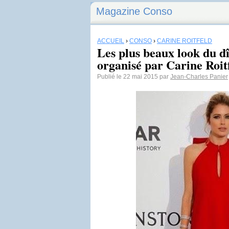
Magazine Conso
ACCUEIL
›
CONSO
›
CARINE ROITFELD
Les plus beaux look du d
organisé par Carine Roitf
Publié le 22 mai 2015 par
Jean-Charles Panier