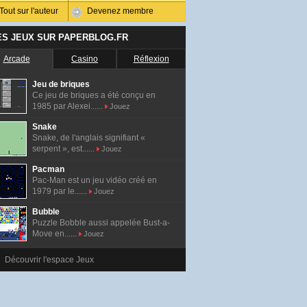
Tout sur l'auteur
Devenez membre
ES JEUX SUR PAPERBLOG.FR
Arcade
Casino
Réflexion
Jeu de briques
Ce jeu de briques a été conçu en
1985 par Alexei......
Jouez
Snake
Snake, de l'anglais signifiant «
serpent », est......
Jouez
Pacman
Pac-Man est un jeu vidéo créé en
1979 par le......
Jouez
Bubble
Puzzle Bobble aussi appelée Bust-a-
Move en......
Jouez
Découvrir l'espace Jeux