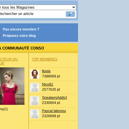
Pas encore membre ?
Proposez votre blog
A COMMUNAUTÉ CONSO
AUTEUR DU
TOP MEMBRES
UR
flopie
7388069 pt
Nico81
2577635 pt
SneakersAddict
2330604 pt
my21
Pascal Iakovou
2326699 pt