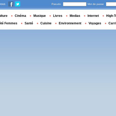
nous
Pseudo
Mot de passe
lture
Cinéma
Musique
Livres
Medias
Internet
High-T
ôté Femmes
Santé
Cuisine
Environnement
Voyages
Carr