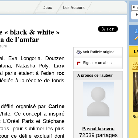
Jeux
Les Auteurs
le « black & white »
la de l’amfar
sure
L
Voir l'article original
ai, Eva Longoria, Doutzen
Signaler un abus
L’
ontana, Natasha Poly,
Lara
JO
al paris étaient à l’eden
roc
A propos de l’auteur
édiée à la récolte de fonds
u défilé organisé par
Carine
ite. Ce concept a inspiré
Ro
 L’Oréal Paris et Stéphane
aris, pour sublimer les plus
Pascal Iakovou
72539
partages
ur ce défilé exclusif dont