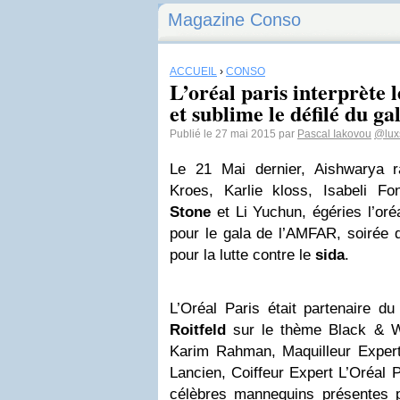
Magazine Conso
ACCUEIL
›
CONSO
L’oréal paris interprète 
et sublime le défilé du ga
Publié le 27 mai 2015 par
Pascal Iakovou
@lux
Le 21 Mai dernier, Aishwarya r
Kroes, Karlie kloss, Isabeli F
Stone
et Li Yuchun, égéries l’oré
pour le gala de l’AMFAR, soirée d
pour la lutte contre le
sida
.
L’Oréal Paris était partenaire d
Roitfeld
sur le thème Black & Wh
Karim Rahman, Maquilleur Expert
Lancien, Coiffeur Expert L’Oréal P
célèbres mannequins présentes po