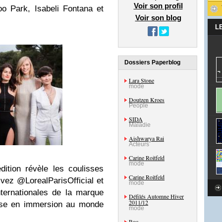
Voir son profil
oo Park, Isabeli Fontana et
Voir son blog
L
Dossiers Paperblog
Lara Stone
mode
Doutzen Kroes
People
SIDA
Maladie
Aishwarya Rai
Acteurs
Carine Roitfeld
mode
dition révèle les coulisses
Carine Roitfeld
ez @LorealParisOfficial et
mode
ternationales de la marque
Défilés Automne Hiver
2011/12
oise en immersion au monde
mode
Roc