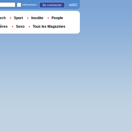
mémorisez
oublié?
Se connecter
ech
Sport
Insolite
People
ières
Sexo
Tous les Magazines