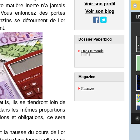
Voir son profil
e matière inerte n’a jamais
Voir son blog
. Vous enfoncez des portes
L
nzins se détournent de l’or
nt.
Dossier Paperblog
Dans le monde
Films
Magazine
Finances
s, ils se tiendront loin de
nt dans les mêmes proportions
ons et obligations, ce sera
nt la hausse du cours de l’or
texte dans lequel celle-ci ne