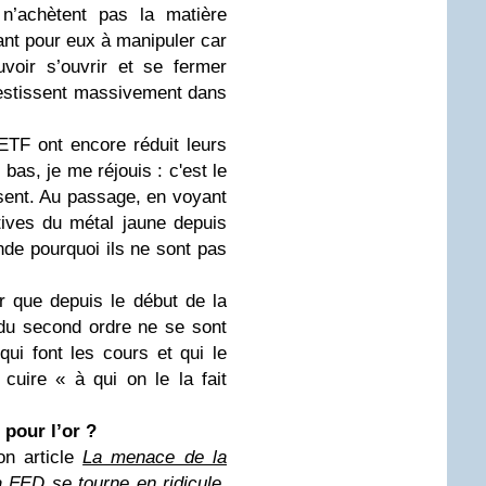
n’achètent pas la matière
ant pour eux à manipuler car
uvoir s’ouvrir et se fermer
vestissent massivement dans
TF ont encore réduit leurs
bas, je me réjouis : c'est le
sent. Au passage, en voyant
tives du métal jaune depuis
nde pourquoi ils ne sont pas
r que depuis le début de la
s du second ordre ne se sont
ui font les cours et qui le
cuire « à qui on le la fait
 pour l’or ?
n article
La menace de la
FED se tourne en ridicule
,