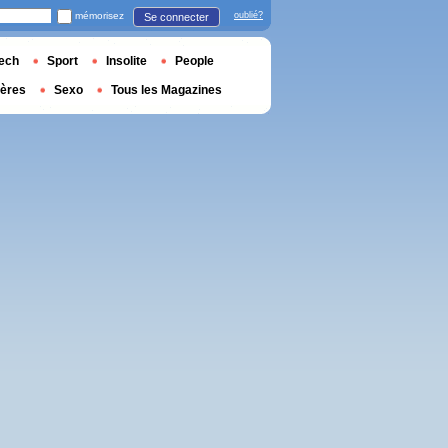
mémorisez
oublié?
Se connecter
ech
Sport
Insolite
People
ières
Sexo
Tous les Magazines