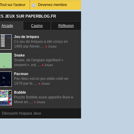
Tout sur l'auteur
Devenez membre
ES JEUX SUR PAPERBLOG.FR
Arcade
Casino
Réflexion
Jeu de briques
Ce jeu de briques a été conçu en
1985 par Alexei......
Jouez
Snake
Snake, de l'anglais signifiant «
serpent », est......
Jouez
Pacman
Pac-Man est un jeu vidéo créé en
1979 par le......
Jouez
Bubble
Puzzle Bobble aussi appelée Bust-a-
Move en......
Jouez
Découvrir l'espace Jeux