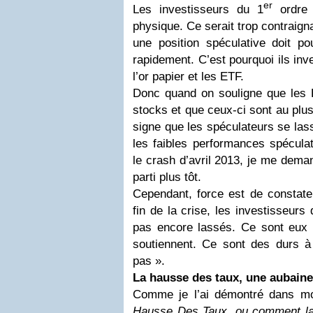
er
Les investisseurs du 1
ordre 
physique. Ce serait trop contraign
une position spéculative doit po
rapidement. C’est pourquoi ils in
l’or papier et les ETF.
Donc quand on souligne que les E
stocks et que ceux-ci sont au plus 
signe que les spéculateurs se las
les faibles performances spécula
le crash d’avril 2013, je me dema
parti plus tôt.
Cependant, force est de constate
fin de la crise, les investisseur
pas encore lassés.
Ce sont eux q
soutiennent. Ce sont des durs à 
pas ».
La hausse des taux, une aubaine
Comme je l’ai démontré dans mo
Hausse Des Taux, ou comment la 