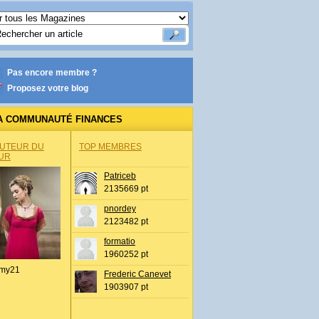
Pas encore membre ?
Proposez votre blog
A COMMUNAUTÉ FINANCES
AUTEUR DU
TOP MEMBRES
UR
Patriceb
2135669 pt
pnordey
2123482 pt
formatio
1960252 pt
my21
Frederic Canevet
1903907 pt