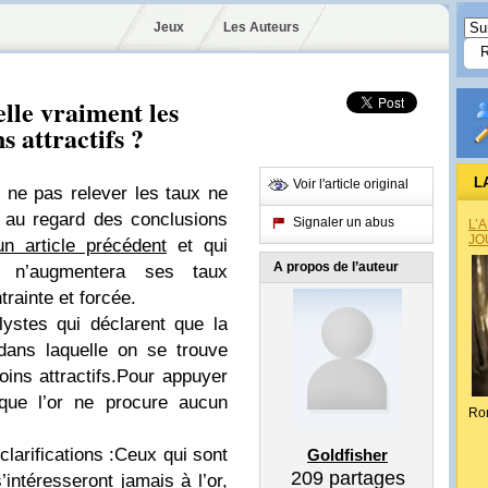
Jeux
Les Auteurs
lle vraiment les
s attractifs ?
L
Voir l'article original
 ne pas relever les taux ne
t au regard des conclusions
Signaler un abus
L’
JO
un article précédent
et qui
A propos de l’auteur
 n’augmentera ses taux
rainte et forcée.
ystes qui déclarent que la
dans laquelle on se trouve
ins attractifs.
Pour appuyer
t que l’or ne procure aucun
Ro
arifications :
Ceux qui sont
Goldfisher
209
partages
’intéresseront
jamais
à l’or,