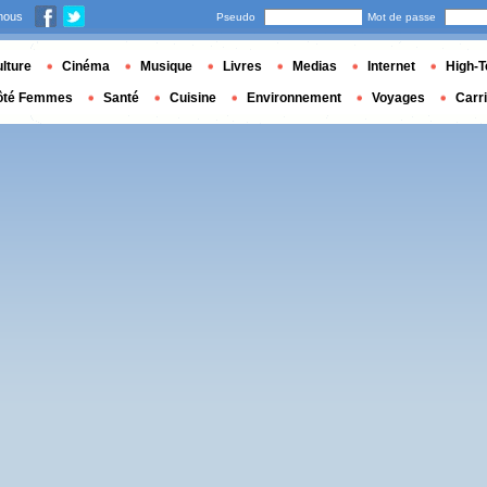
nous
Pseudo
Mot de passe
lture
Cinéma
Musique
Livres
Medias
Internet
High-T
ôté Femmes
Santé
Cuisine
Environnement
Voyages
Carr