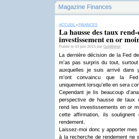
Magazine Finances
ACCUEIL
›
FINANCES
La hausse des taux rend-e
investissement en or moin
Publié le 03 juin 2015 par
Goldfisher
La dernière décision de la Fed de
m’as pas surpris du tout, surtou
auxquelles je suis arrivé dans
m’ont convaincu que la Fed
uniquement lorsqu’elle en sera cont
Cependant je lis beaucoup d’anal
perspective de hausse de taux 
rend les investissements en or mo
cette affirmation, ils soulignen
rendement.
Laissez-moi donc y apporter mes cl
à la recherche de rendement ne s