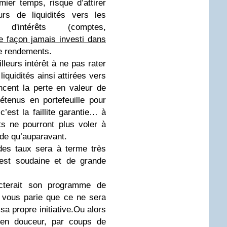
er temps, risque d’attirer
urs de liquidités vers les
 d'intérêts (comptes,
te façon jamais investi dans
de rendements.
lleurs intérêt à ne pas rater
liquidités ainsi attirées vers
cent la perte en valeur de
étenus en portefeuille pour
 c’est la faillite garantie… à
ts ne pourront plus voler à
ude qu’auparavant.
des taux sera à terme très
e est soudaine et de grande
cterait son programme de
 vous parie que ce ne sera
a propre initiative.
Ou alors
t en douceur, par coups de