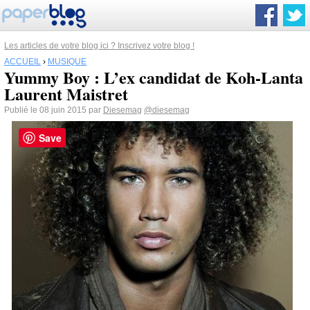
Les articles de votre blog ici ? Inscrivez votre blog !
ACCUEIL
›
MUSIQUE
Yummy Boy : L’ex candidat de Koh-Lanta
Laurent Maistret
Publié le 08 juin 2015 par
Diesemag
@diesemag
Save