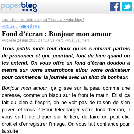
Les articles de votre blog ici ? Inscrivez votre blog !
ACCUEIL
›
BIEN-ÊTRE
Fond d’écran : Bonjour mon amour
Publié le 24 juin 2015 par
Ça Va Merci
@Ca_va_merci
Trois petits mots
tout doux qu’on s’interdit parfois
de prononcer et qui, pourtant, font du bien quand on
les entend. On vous offre un fond d’écran doudou à
mettre sur votre smartphone et/ou votre ordinateur
pour commencer la journée avec un shot de bonheur.
Bonjour mon amour
, ça glisse sur la peau comme une
caresse, comme un bisou sur le front le matin. Et si ça
fait du bien à l’esprit, on ne voit pas de raison de s’en
priver, et vous ? Pour télécharger votre fond d’écran, il
vous suffit de cliquer sur le lien, de faire un petit clic
droit et d’enregistrer l’image. On vous fait confiance pour
la suite !