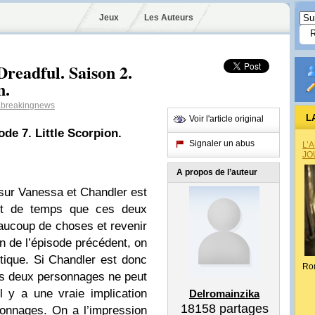
Jeux
Les Auteurs
Dreadful. Saison 2.
n.
breakingnews
L
Voir l'article original
ode 7. Little Scorpion.
Signaler un abus
L’
JO
A propos de l’auteur
sur Vanessa et Chandler est
out de temps que ces deux
aucoup de choses et revenir
in de l’épisode précédent, on
tique. Si Chandler est donc
Ro
nos deux personnages ne peut
l y a une vraie implication
Delromainzika
18158
partages
onnages. On a l’impression