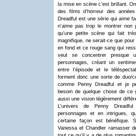
la mise en scène c’est brillant. O
des films d’horreur des année
Dreadful est une série qui aime 
n’aime pas trop le montrer non p
qu’une petite scène qui fait trè
magnifique, ne serait-ce que pour 
en fond et ce rouge sang qui ress
veut se concentrer presque 
personnages, créant un sentime
entre l’épisode et le téléspect
forment donc une sorte de duo/co
comme Penny Dreadful et je pe
besoin de quelque chose de ce ge
aussi une vision légèrement différe
L’univers de Penny Dreadful
personnages et en intrigues, q
certaine façon est bénéfique.
Vanessa et Chandler ramasser des
tout ce qu’il y a de plus romanti