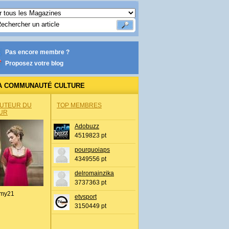
Pas encore membre ?
Proposez votre blog
A COMMUNAUTÉ CULTURE
AUTEUR DU
TOP MEMBRES
UR
Adobuzz
4519823 pt
pourquoiaps
4349556 pt
delromainzika
3737363 pt
my21
etvsport
3150449 pt