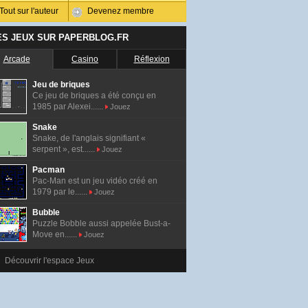
Tout sur l'auteur
Devenez membre
ES JEUX SUR PAPERBLOG.FR
Arcade
Casino
Réflexion
Jeu de briques
Ce jeu de briques a été conçu en
1985 par Alexei......
Jouez
Snake
Snake, de l'anglais signifiant «
serpent », est......
Jouez
Pacman
Pac-Man est un jeu vidéo créé en
1979 par le......
Jouez
Bubble
Puzzle Bobble aussi appelée Bust-a-
Move en......
Jouez
Découvrir l'espace Jeux