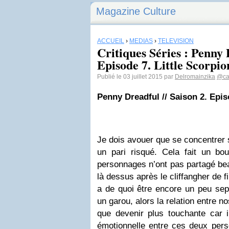
Magazine Culture
ACCUEIL
›
MÉDIAS
›
TÉLÉVISION
Critiques Séries : Penny 
Episode 7. Little Scorpio
Publié le 03 juillet 2015 par
Delromainzika
@ca
Penny Dreadful // Saison 2. Epis
Je dois avouer que se concentrer 
un pari risqué. Cela fait un b
personnages n’ont pas partagé be
là dessus après le cliffangher de f
a de quoi être encore un peu sep
un garou, alors la relation entre 
que devenir plus touchante car i
émotionnelle entre ces deux pers