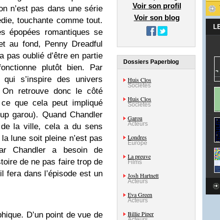
Voir son profil
’on n’est pas dans une série
Voir son blog
édie, touchante comme tout.
L
s épopées romantiques se
 et au fond, Penny Dreadful
a pas oublié d’être en partie
Dossiers Paperblog
nctionne plutôt bien. Par
 qui s’inspire des univers
Huis Clos
Sociétés
. On retrouve donc le côté
Huis Clos
 ce que cela peut impliqué
Sociétés
oup garou). Quand Chandler
Garou
Acteurs
e la ville, cela a du sens
Londres
 la lune soit pleine n’est pas
Europe
car Chandler a besoin de
La preuve
stoire de ne pas faire trop de
Films
il fera dans l’épisode est un
Josh Hartnett
Acteurs
Eva Green
Acteurs
Billie Piper
phique. D’un point de vue de
Acteurs