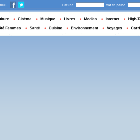
nous
Pseudo
Mot de passe
lture
Cinéma
Musique
Livres
Medias
Internet
High-T
ôté Femmes
Santé
Cuisine
Environnement
Voyages
Carr