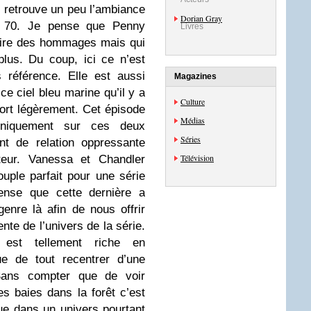
n retrouve un peu l’ambiance
Dorian Gray
s 70. Je pense que Penny
Livres
faire des hommages mais qui
lus. Du coup, ici ce n’est
s référence. Elle est aussi
Magazines
ce ciel bleu marine qu’il y a
Culture
ort légèrement. Cet épisode
Médias
uniquement sur ces deux
Séries
nt de relation oppressante
Télévision
ateur. Vanessa et Chandler
uple parfait pour une série
nse que cette dernière a
nre là afin de nous offrir
nte de l’univers de la série.
 est tellement riche en
ue de tout recentrer d’une
 Sans compter que de voir
 baies dans la forêt c’est
que dans un univers pourtant