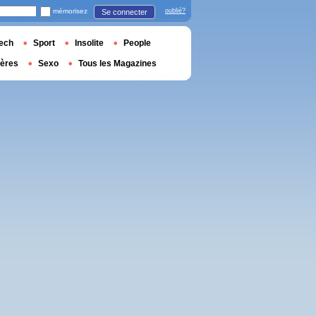
mémorisez
oublié?
Se connecter
ech
Sport
Insolite
People
ières
Sexo
Tous les Magazines