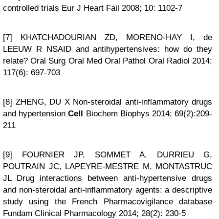
controlled trials Eur J Heart Fail 2008; 10: 1102-7
[7] KHATCHADOURIAN ZD, MORENO-HAY I, de
LEEUW R NSAID and antihypertensives: how do they
relate? Oral Surg Oral Med Oral Pathol Oral Radiol 2014;
117(6): 697-703
[8] ZHENG, DU X Non-steroidal anti-inflammatory drugs
and hypertension
Cell
Biochem Biophys 2014; 69(2):209-
211
[9] FOURNIER JP, SOMMET A, DURRIEU G,
POUTRAIN JC, LAPEYRE-MESTRE M, MONTASTRUC
JL Drug interactions between anti-hypertensive drugs
and non-steroidal anti-inflammatory agents: a descriptive
study using the French Pharmacovigilance database
Fundam Clinical Pharmacology 2014; 28(2): 230-5